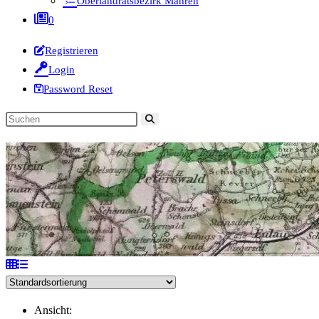
Oberlandratsbezirk Mähren
0
Registrieren
Login
Password Reset
Diese
Website
durchsuchen
Ansicht: