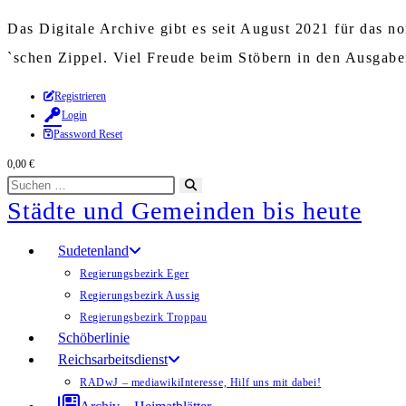
Das Digitale Archive gibt es seit August 2021 für das 
`schen Zippel. Viel Freude beim Stöbern in den Ausgab
Zum
Registrieren
Login
Inhalt
Password Reset
springen
0,00
€
Diese
Suche
Städte und Gemeinden bis heute
Website
starten
durchsuchen
Sudetenland
Regierungsbezirk Eger
Regierungsbezirk Aussig
Regierungsbezirk Troppau
Schöberlinie
Reichsarbeitsdienst
RADwJ – mediawiki
Interesse, Hilf uns mit dabei!