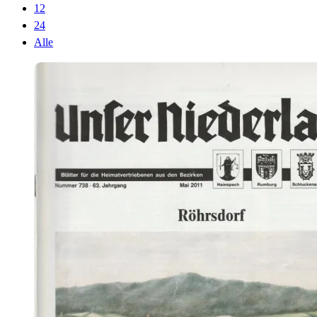
12
24
Alle