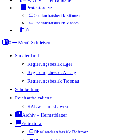
Archiv – Heimatblätter
Protektorat
Oberlandratsbezirk Böhmen
Oberlandratsbezirk Mähren
0
0
Menü
Schließen
Sudetenland
Regierungsbezirk Eger
Regierungsbezirk Aussig
Regierungsbezirk Troppau
Schöberlinie
Reichsarbeitsdienst
RADwJ – mediawiki
Archiv – Heimatblätter
Protektorat
Oberlandratsbezirk Böhmen