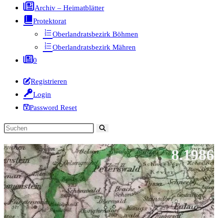
Archiv – Heimatblätter
Protektorat
Oberlandratsbezirk Böhmen
Oberlandratsbezirk Mähren
0
Registrieren
Login
Password Reset
Diese
Website
8.1986
durchsuchen