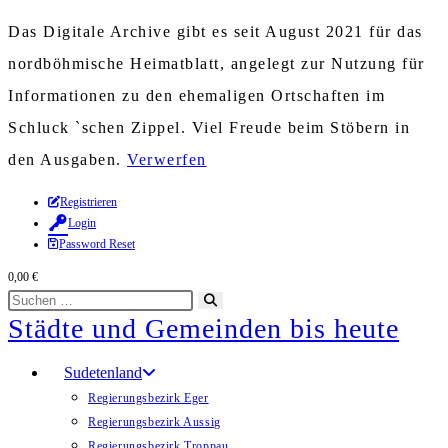
Das Digitale Archive gibt es seit August 2021 für das
nordböhmische Heimatblatt, angelegt zur Nutzung für
Informationen zu den ehemaligen Ortschaften im
Schluck `schen Zippel. Viel Freude beim Stöbern in
den Ausgaben.
Verwerfen
Zum
Registrieren
Login
Inhalt
Password Reset
springen
0,00
€
Diese
Suche
Städte und Gemeinden bis heute
Website
starten
durchsuchen
Sudetenland
Regierungsbezirk Eger
Regierungsbezirk Aussig
Regierungsbezirk Troppau