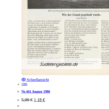
Schnellansicht
1986
Nr.441 August 1986
Ursprünglicher
Aktueller
5,00
€
1,18
€
Preis
Preis
war:
ist: