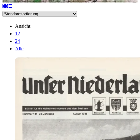
Ansicht:
12
24
Alle