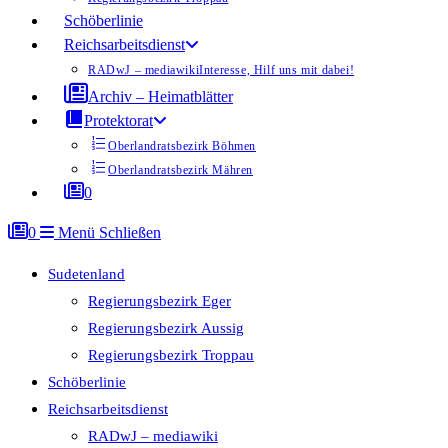
Schöberlinie
Reichsarbeitsdienst
RADwJ – mediawiki
Interesse, Hilf uns mit dabei!
Archiv – Heimatblätter
Protektorat
Oberlandratsbezirk Böhmen
Oberlandratsbezirk Mähren
0
0
Menü
Schließen
Sudetenland
Regierungsbezirk Eger
Regierungsbezirk Aussig
Regierungsbezirk Troppau
Schöberlinie
Reichsarbeitsdienst
RADwJ – mediawiki