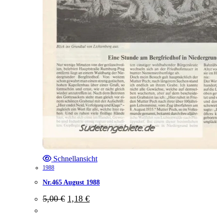
Schnellansicht
1988
Nr.465 August 1988
Ursprünglicher
Aktueller
5,00
€
1,18
€
Preis
Preis
war:
ist: