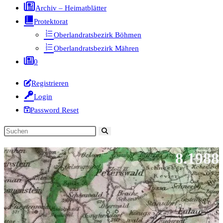
Archiv – Heimatblätter
Protektorat
Oberlandratsbezirk Böhmen
Oberlandratsbezirk Mähren
0
Registrieren
Login
Password Reset
Diese
Website
8.1988
durchsuchen