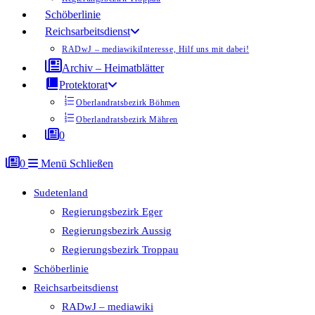
Schöberlinie
Reichsarbeitsdienst
RADwJ – mediawiki
Interesse, Hilf uns mit dabei!
Archiv – Heimatblätter
Protektorat
Oberlandratsbezirk Böhmen
Oberlandratsbezirk Mähren
0
0
Menü
Schließen
Sudetenland
Regierungsbezirk Eger
Regierungsbezirk Aussig
Regierungsbezirk Troppau
Schöberlinie
Reichsarbeitsdienst
RADwJ – mediawiki