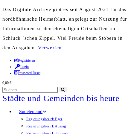
Das Digitale Archive gibt es seit August 2021 für das
nordböhmische Heimatblatt, angelegt zur Nutzung für
Informationen zu den ehemaligen Ortschaften im
Schluck `schen Zippel. Viel Freude beim Stöbern in
den Ausgaben.
Verwerfen
Zum
Registrieren
Login
Inhalt
Password Reset
springen
0,00
€
Diese
Suche
Städte und Gemeinden bis heute
Website
starten
durchsuchen
Sudetenland
Regierungsbezirk Eger
Regierungsbezirk Aussig
Regierungsbezirk Troppau