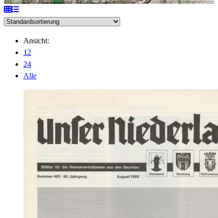
Ansicht:
12
24
Alle