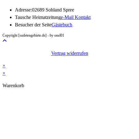
Adresse:
02689 Sohland Spree
Opens
Tausche Heimatzeitung
e-Mail Kontakt
in
Besucher der Seite
Gästebuch
your
Copyright [sudetengebiete.de] - by onel01
application
Vertrag widerrufen
×
×
Warenkorb