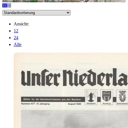
Ansicht:
12
24
Alle