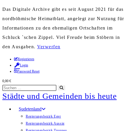
Das Digitale Archive gibt es seit August 2021 für das
nordböhmische Heimatblatt, angelegt zur Nutzung für
Informationen zu den ehemaligen Ortschaften im
Schluck `schen Zippel. Viel Freude beim Stöbern in
den Ausgaben.
Verwerfen
Zum
Registrieren
Login
Inhalt
Password Reset
springen
0,00
€
Diese
Suche
Städte und Gemeinden bis heute
Website
starten
durchsuchen
Sudetenland
Regierungsbezirk Eger
Regierungsbezirk Aussig
Regierungsbezirk Troppau