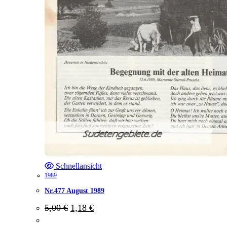
Schnellansicht
1989
Nr.477 August 1989
Ursprünglicher
Aktueller
5,00
€
1,18
€
Preis
Preis
war:
ist: