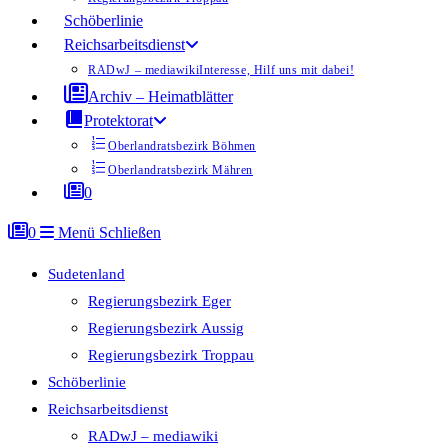
Schöberlinie
Reichsarbeitsdienst
RADwJ – mediawiki
Interesse, Hilf uns mit dabei!
Archiv – Heimatblätter
Protektorat
Oberlandratsbezirk Böhmen
Oberlandratsbezirk Mähren
0
0
Menü
Schließen
Sudetenland
Regierungsbezirk Eger
Regierungsbezirk Aussig
Regierungsbezirk Troppau
Schöberlinie
Reichsarbeitsdienst
RADwJ – mediawiki