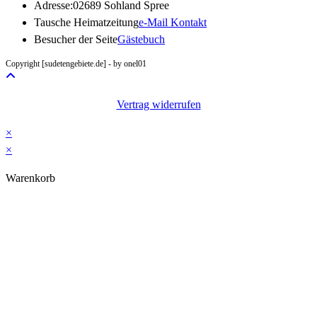
Adresse:
02689 Sohland Spree
Opens
Tausche Heimatzeitung
e-Mail Kontakt
in
Besucher der Seite
Gästebuch
your
Copyright [sudetengebiete.de] - by onel01
application
Vertrag widerrufen
×
×
Warenkorb