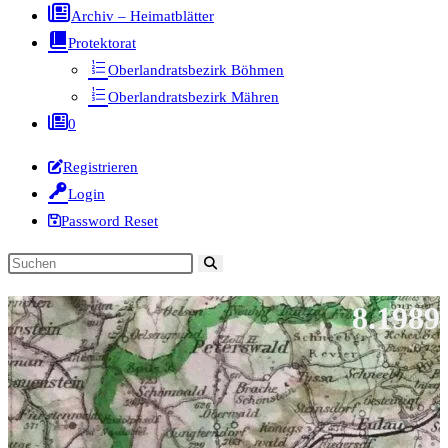
Archiv – Heimatblätter
Protektorat
Oberlandratsbezirk Böhmen
Oberlandratsbezirk Mähren
0
Registrieren
Login
Password Reset
Diese
Website
8.1989
durchsuchen