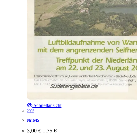
Schnellansicht
2003
Nr.645
Ursprünglicher
Aktueller
3,00
€
1,75
€
Preis
Preis