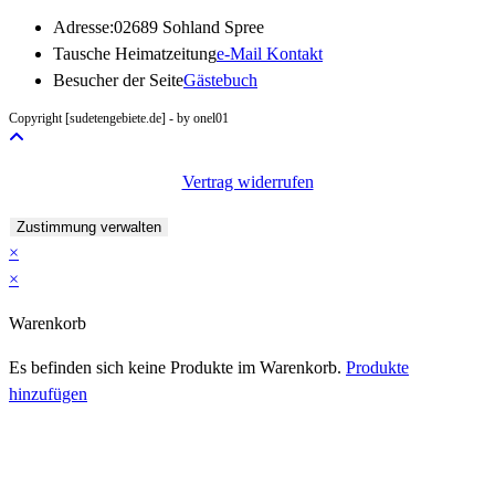
Adresse:
02689 Sohland Spree
Opens
Tausche Heimatzeitung
e-Mail Kontakt
in
Besucher der Seite
Gästebuch
your
Copyright [sudetengebiete.de] - by onel01
application
Vertrag widerrufen
Zustimmung verwalten
×
×
Warenkorb
Es befinden sich keine Produkte im Warenkorb.
Produkte
hinzufügen