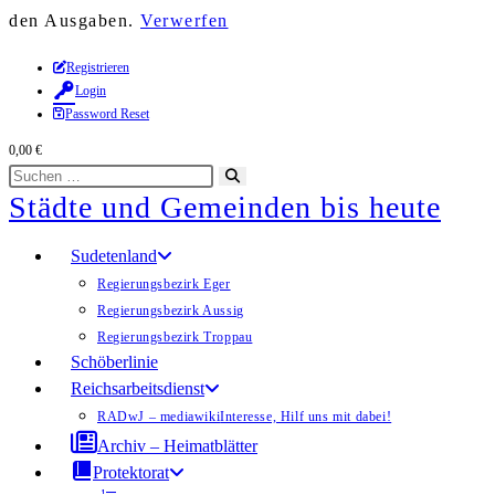
den Ausgaben.
Verwerfen
Zum
Registrieren
Login
Inhalt
Password Reset
springen
0,00
€
Diese
Suche
Städte und Gemeinden bis heute
Website
starten
durchsuchen
Sudetenland
Regierungsbezirk Eger
Regierungsbezirk Aussig
Regierungsbezirk Troppau
Schöberlinie
Reichsarbeitsdienst
RADwJ – mediawiki
Interesse, Hilf uns mit dabei!
Archiv – Heimatblätter
Protektorat