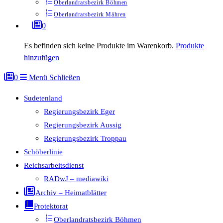
Oberlandratsbezirk Böhmen
Oberlandratsbezirk Mähren
0
Es befinden sich keine Produkte im Warenkorb.
Produkte
hinzufügen
0
Menü
Schließen
Sudetenland
Regierungsbezirk Eger
Regierungsbezirk Aussig
Regierungsbezirk Troppau
Schöberlinie
Reichsarbeitsdienst
RADwJ – mediawiki
Archiv – Heimatblätter
Protektorat
Oberlandratsbezirk Böhmen