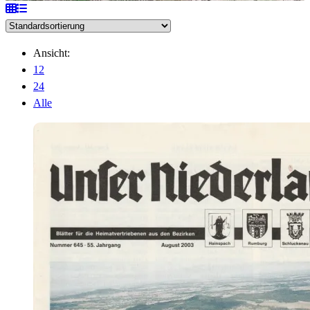
Ansicht:
12
24
Alle