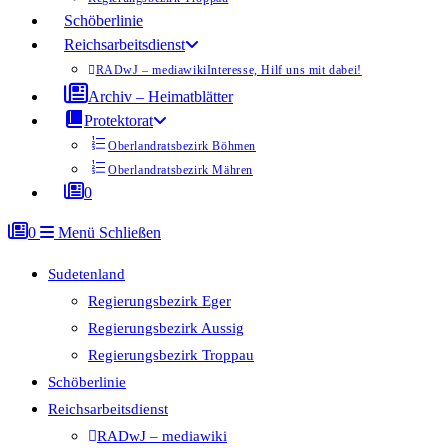
Schöberlinie
Reichsarbeitsdienst
RADwJ – mediawiki
Interesse, Hilf uns mit dabei!
Archiv – Heimatblätter
Protektorat
Oberlandratsbezirk Böhmen
Oberlandratsbezirk Mähren
0
0
Menü
Schließen
Sudetenland
Regierungsbezirk Eger
Regierungsbezirk Aussig
Regierungsbezirk Troppau
Schöberlinie
Reichsarbeitsdienst
RADwJ – mediawiki