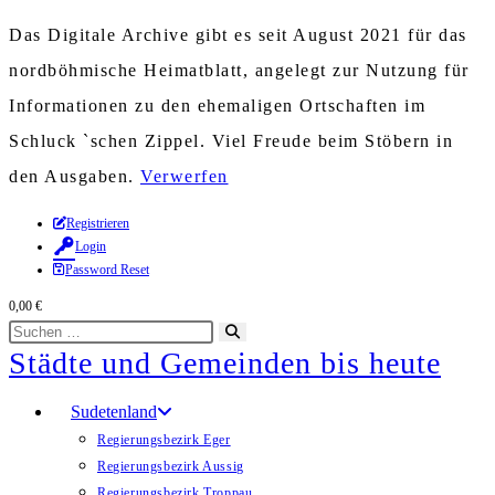
Das Digitale Archive gibt es seit August 2021 für das
nordböhmische Heimatblatt, angelegt zur Nutzung für
Informationen zu den ehemaligen Ortschaften im
Schluck `schen Zippel. Viel Freude beim Stöbern in
den Ausgaben.
Verwerfen
Zum
Registrieren
Login
Inhalt
Password Reset
springen
0,00
€
Diese
Suche
Städte und Gemeinden bis heute
Website
starten
durchsuchen
Sudetenland
Regierungsbezirk Eger
Regierungsbezirk Aussig
Regierungsbezirk Troppau