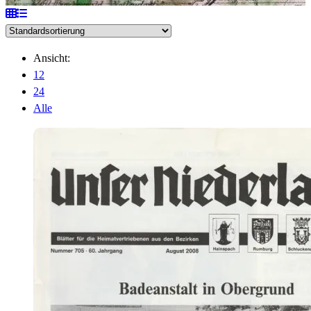
Ansicht:
12
24
Alle