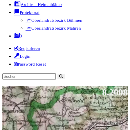
Archiv – Heimatblätter
Protektorat
Oberlandratsbezirk Böhmen
Oberlandratsbezirk Mähren
0
Registrieren
Login
Password Reset
Diese
Website
8.2008
durchsuchen