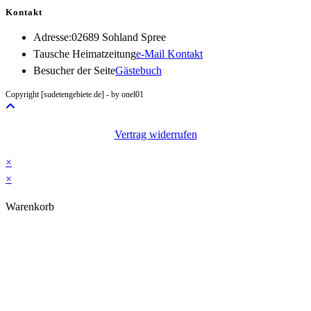
Kontakt
Adresse:
02689 Sohland Spree
Opens
Tausche Heimatzeitung
e-Mail Kontakt
in
Besucher der Seite
Gästebuch
your
Copyright [sudetengebiete.de] - by onel01
application
Vertrag widerrufen
×
×
Warenkorb