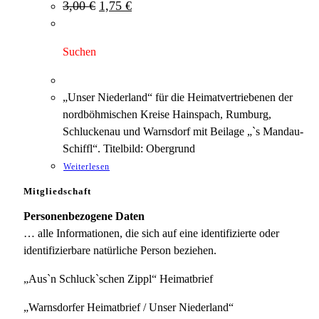
Ursprünglicher
Aktueller
3,00
€
1,75
€
Preis
Preis
war:
ist:
3,00 €
1,75 €.
Suchen
„Unser Niederland“ für die Heimatvertriebenen der
nordböhmischen Kreise Hainspach, Rumburg,
Schluckenau und Warnsdorf mit Beilage „`s Mandau-
Schiffl“. Titelbild: Obergrund
Weiterlesen
Mitgliedschaft
Personenbezogene Daten
… alle Informationen, die sich auf eine identifizierte oder
identifizierbare natürliche Person beziehen.
„Aus`n Schluck`schen Zippl“ Heimatbrief
„Warnsdorfer Heimatbrief / Unser Niederland“