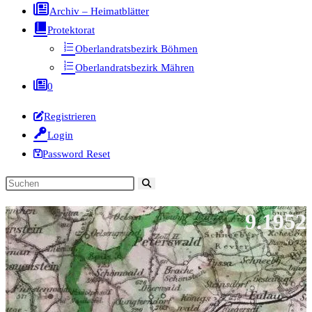
Archiv – Heimatblätter
Protektorat
Oberlandratsbezirk Böhmen
Oberlandratsbezirk Mähren
0
Registrieren
Login
Password Reset
Diese
Website
9.1952
durchsuchen