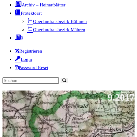
Archiv – Heimatblätter
Protektorat
Oberlandratsbezirk Böhmen
Oberlandratsbezirk Mähren
0
Registrieren
Login
Password Reset
Diese
Website
9.2017
durchsuchen