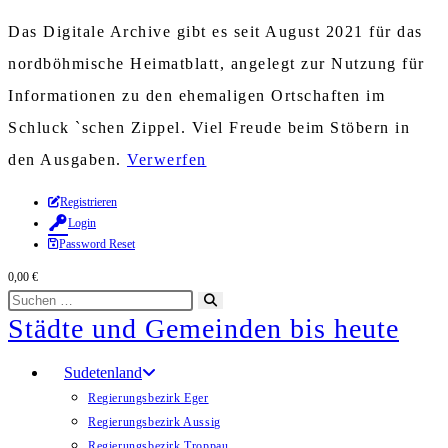
Das Digitale Archive gibt es seit August 2021 für das
nordböhmische Heimatblatt, angelegt zur Nutzung für
Informationen zu den ehemaligen Ortschaften im
Schluck `schen Zippel. Viel Freude beim Stöbern in
den Ausgaben.
Verwerfen
Zum
Registrieren
Login
Inhalt
Password Reset
springen
0,00
€
Diese
Suche
Städte und Gemeinden bis heute
Website
starten
durchsuchen
Sudetenland
Regierungsbezirk Eger
Regierungsbezirk Aussig
Regierungsbezirk Troppau