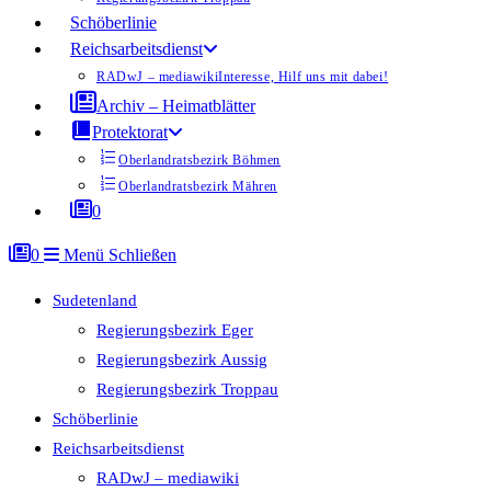
Schöberlinie
Reichsarbeitsdienst
RADwJ – mediawiki
Interesse, Hilf uns mit dabei!
Archiv – Heimatblätter
Protektorat
Oberlandratsbezirk Böhmen
Oberlandratsbezirk Mähren
0
0
Menü
Schließen
Sudetenland
Regierungsbezirk Eger
Regierungsbezirk Aussig
Regierungsbezirk Troppau
Schöberlinie
Reichsarbeitsdienst
RADwJ – mediawiki