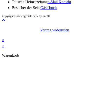
Opens
Tausche Heimatzeitung
e-Mail Kontakt
in
Besucher der Seite
Gästebuch
your
Copyright [sudetengebiete.de] - by onel01
application
Vertrag widerrufen
×
×
Warenkorb