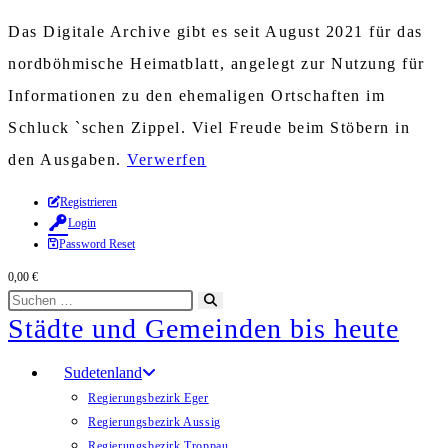
Das Digitale Archive gibt es seit August 2021 für das
nordböhmische Heimatblatt, angelegt zur Nutzung für
Informationen zu den ehemaligen Ortschaften im
Schluck `schen Zippel. Viel Freude beim Stöbern in
den Ausgaben.
Verwerfen
Zum
Registrieren
Login
Inhalt
Password Reset
springen
0,00
€
Diese
Suche
Städte und Gemeinden bis heute
Website
starten
durchsuchen
Sudetenland
Regierungsbezirk Eger
Regierungsbezirk Aussig
Regierungsbezirk Troppau