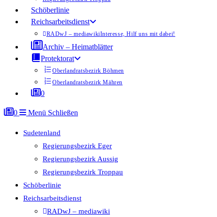
Schöberlinie
Reichsarbeitsdienst
RADwJ – mediawiki
Interesse, Hilf uns mit dabei!
Archiv – Heimatblätter
Protektorat
Oberlandratsbezirk Böhmen
Oberlandratsbezirk Mähren
0
0
Menü
Schließen
Sudetenland
Regierungsbezirk Eger
Regierungsbezirk Aussig
Regierungsbezirk Troppau
Schöberlinie
Reichsarbeitsdienst
RADwJ – mediawiki