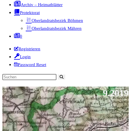
Archiv – Heimatblätter
Protektorat
Oberlandratsbezirk Böhmen
Oberlandratsbezirk Mähren
0
Registrieren
Login
Password Reset
Diese
Website
9.2019
durchsuchen