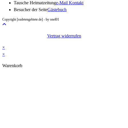
Opens
Tausche Heimatzeitung
e-Mail Kontakt
in
Besucher der Seite
Gästebuch
your
Copyright [sudetengebiete.de] - by onel01
application
Vertrag widerrufen
×
×
Warenkorb