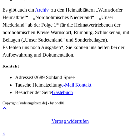
Es gibt auch ein
Archiv
zu den Heimatblättern „Warnsdorfer
Heimatbrief“ – „Nordböhmisches Niederland“ – „Unser
Niederland“ ab der Folge 1* für die Heimatvertriebenen der
nordböhmischen Kreise Warnsdorf, Rumburg, Schluckenau, mit
Beilagen („Unser Sudetenland“ und Sonderbeilagen).
Es fehlen uns noch Ausgaben*, Sie können uns helfen bei der
Aufbewahrung und Dokumentation.
Kontakt
Adresse:
02689 Sohland Spree
Opens
Tausche Heimatzeitung
e-Mail Kontakt
in
Besucher der Seite
Gästebuch
your
Copyright [sudetengebiete.de] - by onel01
application
Vertrag widerrufen
×