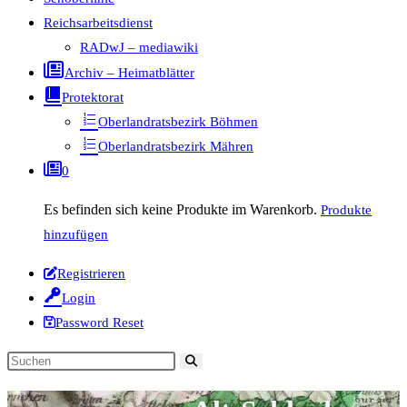
Reichsarbeitsdienst
RADwJ – mediawiki
Archiv – Heimatblätter
Protektorat
Oberlandratsbezirk Böhmen
Oberlandratsbezirk Mähren
0
Es befinden sich keine Produkte im Warenkorb.
Produkte
hinzufügen
Registrieren
Login
Password Reset
Diese
Website
durchsuchen