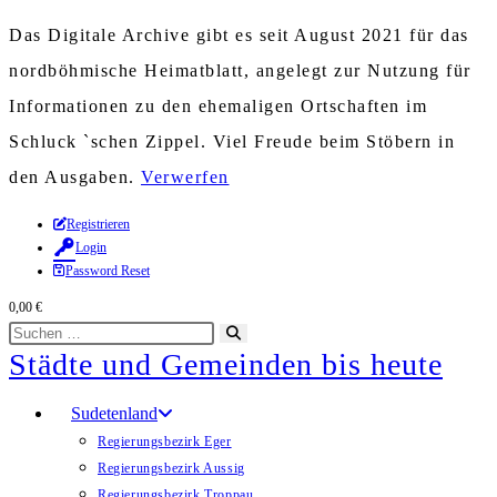
Das Digitale Archive gibt es seit August 2021 für das
nordböhmische Heimatblatt, angelegt zur Nutzung für
Informationen zu den ehemaligen Ortschaften im
Schluck `schen Zippel. Viel Freude beim Stöbern in
den Ausgaben.
Verwerfen
Zum
Registrieren
Login
Inhalt
Password Reset
springen
0,00
€
Diese
Suche
Städte und Gemeinden bis heute
Website
starten
durchsuchen
Sudetenland
Regierungsbezirk Eger
Regierungsbezirk Aussig
Regierungsbezirk Troppau