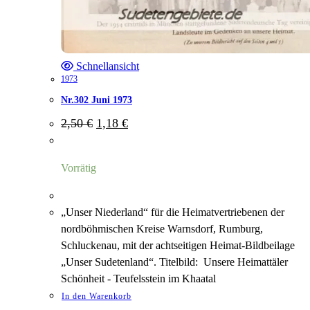
Schnellansicht
1973
Nr.302 Juni 1973
Ursprünglicher
Aktueller
2,50
€
1,18
€
Preis
Preis
war:
ist:
2,50 €
1,18 €.
Vorrätig
„Unser Niederland“ für die Heimatvertriebenen der
nordböhmischen Kreise Warnsdorf, Rumburg,
Schluckenau, mit der achtseitigen Heimat-Bildbeilage
„Unser Sudetenland“. Titelbild: Unsere Heimattäler
Schönheit - Teufelsstein im Khaatal
In den Warenkorb