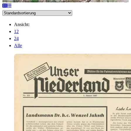
Ansicht:
12
24
Alle