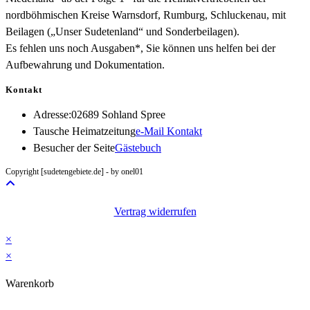
nordböhmischen Kreise Warnsdorf, Rumburg, Schluckenau, mit
Beilagen („Unser Sudetenland“ und Sonderbeilagen).
Es fehlen uns noch Ausgaben*, Sie können uns helfen bei der
Aufbewahrung und Dokumentation.
Kontakt
Adresse:
02689 Sohland Spree
Opens
Tausche Heimatzeitung
e-Mail Kontakt
in
Besucher der Seite
Gästebuch
your
Copyright [sudetengebiete.de] - by onel01
application
Vertrag widerrufen
×
×
Warenkorb