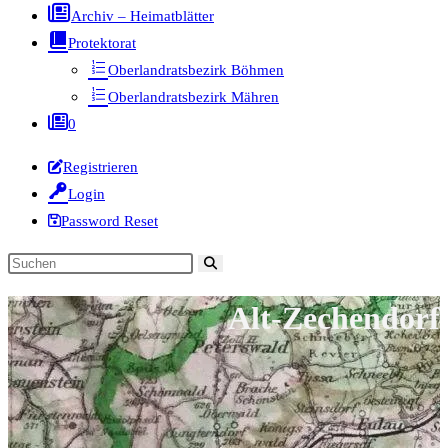
Archiv – Heimatblätter
Protektorat
Oberlandratsbezirk Böhmen
Oberlandratsbezirk Mähren
0
Registrieren
Login
Password Reset
Diese
Website
Alt-Zechendorf
durchsuchen