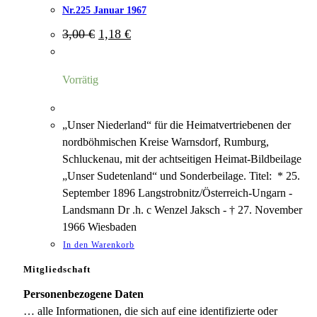
Nr.225 Januar 1967
Ursprünglicher
Aktueller
3,00
€
1,18
€
Preis
Preis
war:
ist:
3,00 €
1,18 €.
Vorrätig
„Unser Niederland“ für die Heimatvertriebenen der
nordböhmischen Kreise Warnsdorf, Rumburg,
Schluckenau, mit der achtseitigen Heimat-Bildbeilage
„Unser Sudetenland“ und Sonderbeilage. Titel: * 25.
September 1896 Langstrobnitz/Österreich-Ungarn -
Landsmann Dr .h. c Wenzel Jaksch - † 27. November
1966 Wiesbaden
In den Warenkorb
Mitgliedschaft
Personenbezogene Daten
… alle Informationen, die sich auf eine identifizierte oder