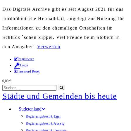
Das Digitale Archive gibt es seit August 2021 für das
nordböhmische Heimatblatt, angelegt zur Nutzung für
Informationen zu den ehemaligen Ortschaften im
Schluck `schen Zippel. Viel Freude beim Stöbern in
den Ausgaben.
Verwerfen
Zum
Registrieren
Login
Inhalt
Password Reset
springen
0,00
€
Diese
Suche
Städte und Gemeinden bis heute
Website
starten
durchsuchen
Sudetenland
Regierungsbezirk Eger
Regierungsbezirk Aussig
Regierungsbezirk Troppau