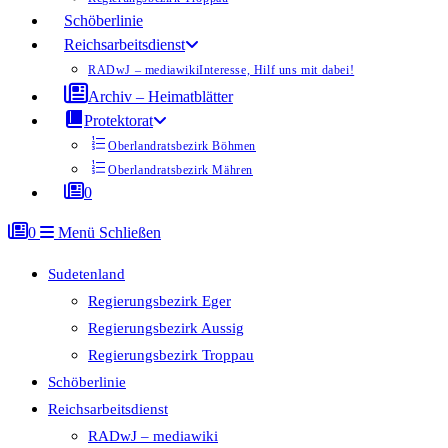
Schöberlinie
Reichsarbeitsdienst
RADwJ – mediawiki
Interesse, Hilf uns mit dabei!
Archiv – Heimatblätter
Protektorat
Oberlandratsbezirk Böhmen
Oberlandratsbezirk Mähren
0
0
Menü
Schließen
Sudetenland
Regierungsbezirk Eger
Regierungsbezirk Aussig
Regierungsbezirk Troppau
Schöberlinie
Reichsarbeitsdienst
RADwJ – mediawiki