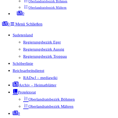
Oberlandratsbezirk Böhmen
Oberlandratsbezirk Mähren
0
0
Menü
Schließen
Sudetenland
Regierungsbezirk Eger
Regierungsbezirk Aussig
Regierungsbezirk Troppau
Schöberlinie
Reichsarbeitsdienst
RADwJ – mediawiki
Archiv – Heimatblätter
Protektorat
Oberlandratsbezirk Böhmen
Oberlandratsbezirk Mähren
0