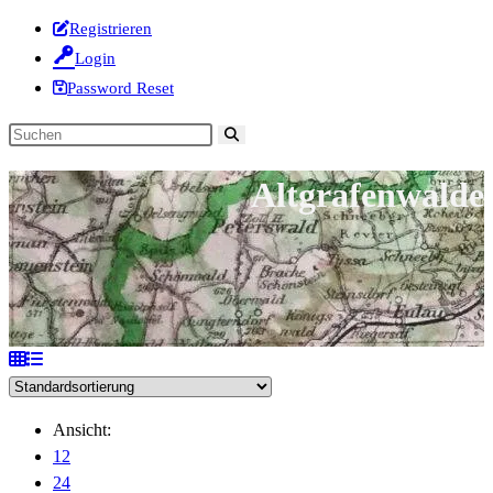
Registrieren
Login
Password Reset
Diese
Website
Altgrafenwalde
durchsuchen
Ansicht:
12
24