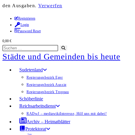
den Ausgaben.
Verwerfen
Zum
Registrieren
Login
Inhalt
Password Reset
springen
0,00
€
Diese
Suche
Städte und Gemeinden bis heute
Website
starten
durchsuchen
Sudetenland
Regierungsbezirk Eger
Regierungsbezirk Aussig
Regierungsbezirk Troppau
Schöberlinie
Reichsarbeitsdienst
RADwJ – mediawiki
Interesse, Hilf uns mit dabei!
Archiv – Heimatblätter
Protektorat