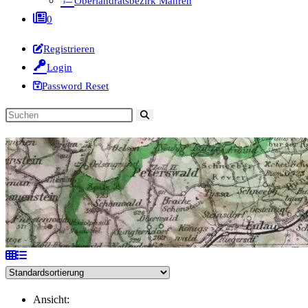
Oberlandratsbezirk Mähren
0
Registrieren
Login
Password Reset
Diese
Website
durchsuchen
Ansicht: