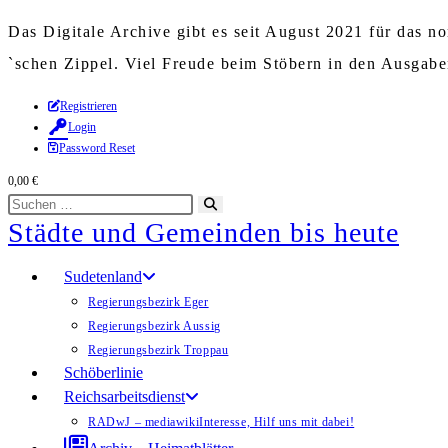
Das Digitale Archive gibt es seit August 2021 für das 
`schen Zippel. Viel Freude beim Stöbern in den Ausgab
Zum
Registrieren
Login
Inhalt
Password Reset
springen
0,00
€
Diese
Suche
Städte und Gemeinden bis heute
Website
starten
durchsuchen
Sudetenland
Regierungsbezirk Eger
Regierungsbezirk Aussig
Regierungsbezirk Troppau
Schöberlinie
Reichsarbeitsdienst
RADwJ – mediawiki
Interesse, Hilf uns mit dabei!