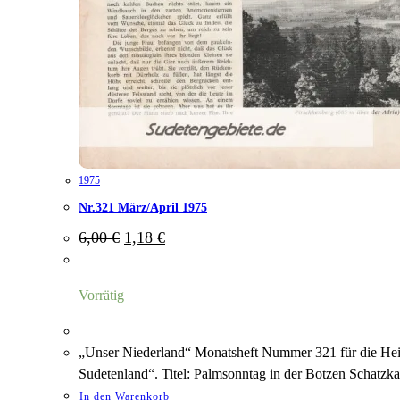
1975
Nr.321 März/April 1975
Ursprünglicher
Aktueller
6,00
€
1,18
€
Preis
Preis
war:
ist:
6,00 €
1,18 €.
Vorrätig
„Unser Niederland“ Monatsheft Nummer 321 für die Hei
Sudetenland“. Titel: Palmsonntag in der Botzen Schatz
In den Warenkorb