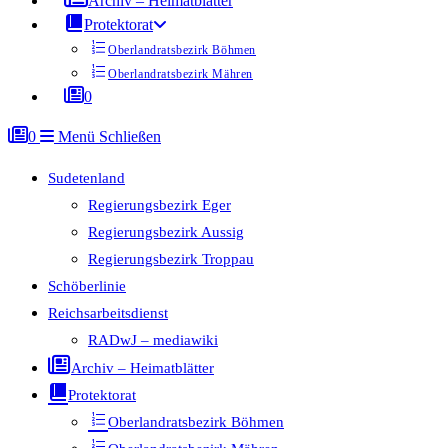
Archiv – Heimatblätter
Protektorat
Oberlandratsbezirk Böhmen
Oberlandratsbezirk Mähren
0
0
Menü
Schließen
Sudetenland
Regierungsbezirk Eger
Regierungsbezirk Aussig
Regierungsbezirk Troppau
Schöberlinie
Reichsarbeitsdienst
RADwJ – mediawiki
Archiv – Heimatblätter
Protektorat
Oberlandratsbezirk Böhmen