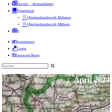
Archiv – Heimatblätter
Protektorat
Oberlandratsbezirk Böhmen
Oberlandratsbezirk Mähren
0
Registrieren
Login
Password Reset
Diese
Website
April 2024
durchsuchen