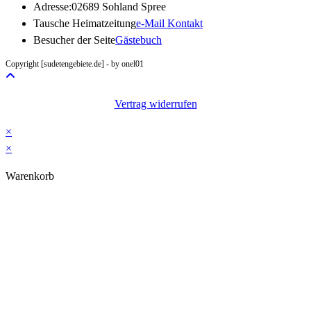
Adresse:
02689 Sohland Spree
Opens
Tausche Heimatzeitung
e-Mail Kontakt
in
Besucher der Seite
Gästebuch
your
Copyright [sudetengebiete.de] - by onel01
application
Vertrag widerrufen
×
×
Warenkorb