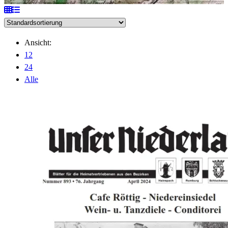
Ansicht:
12
24
Alle