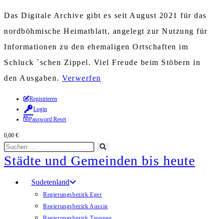
Das Digitale Archive gibt es seit August 2021 für das
nordböhmische Heimatblatt, angelegt zur Nutzung für
Informationen zu den ehemaligen Ortschaften im
Schluck `schen Zippel. Viel Freude beim Stöbern in
den Ausgaben.
Verwerfen
Zum
Registrieren
Login
Inhalt
Password Reset
springen
0,00
€
Diese
Suche
Städte und Gemeinden bis heute
Website
starten
durchsuchen
Sudetenland
Regierungsbezirk Eger
Regierungsbezirk Aussig
Regierungsbezirk Troppau