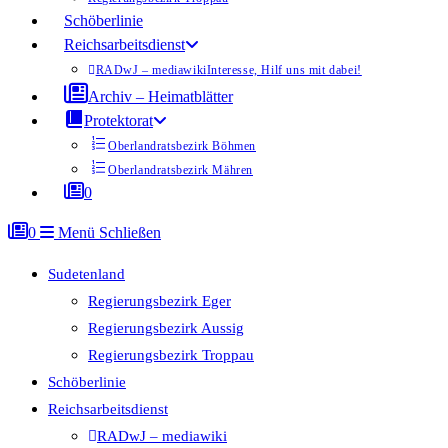
Schöberlinie
Reichsarbeitsdienst
RADwJ – mediawiki
Interesse, Hilf uns mit dabei!
Archiv – Heimatblätter
Protektorat
Oberlandratsbezirk Böhmen
Oberlandratsbezirk Mähren
0
0
Menü
Schließen
Sudetenland
Regierungsbezirk Eger
Regierungsbezirk Aussig
Regierungsbezirk Troppau
Schöberlinie
Reichsarbeitsdienst
RADwJ – mediawiki