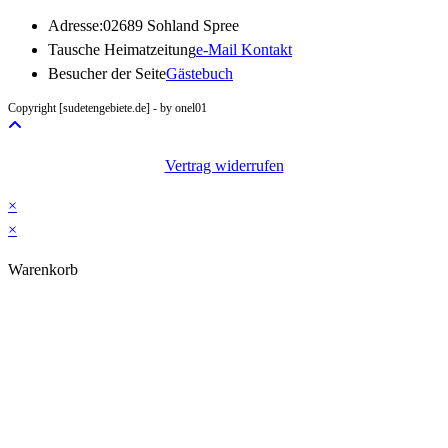
Adresse:
02689 Sohland Spree
Opens
Tausche Heimatzeitung
e-Mail Kontakt
in
Besucher der Seite
Gästebuch
your
Copyright [sudetengebiete.de] - by onel01
application
Vertrag widerrufen
×
×
Warenkorb