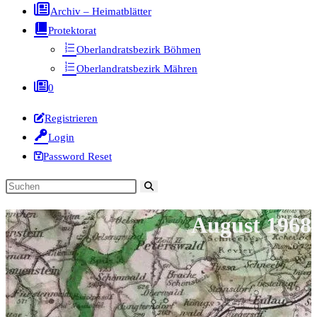
Archiv – Heimatblätter
Protektorat
Oberlandratsbezirk Böhmen
Oberlandratsbezirk Mähren
0
Registrieren
Login
Password Reset
Diese
Website
August 1968
durchsuchen