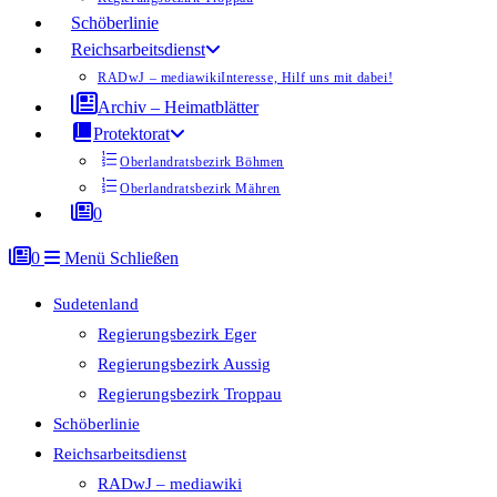
Schöberlinie
Reichsarbeitsdienst
RADwJ – mediawiki
Interesse, Hilf uns mit dabei!
Archiv – Heimatblätter
Protektorat
Oberlandratsbezirk Böhmen
Oberlandratsbezirk Mähren
0
0
Menü
Schließen
Sudetenland
Regierungsbezirk Eger
Regierungsbezirk Aussig
Regierungsbezirk Troppau
Schöberlinie
Reichsarbeitsdienst
RADwJ – mediawiki