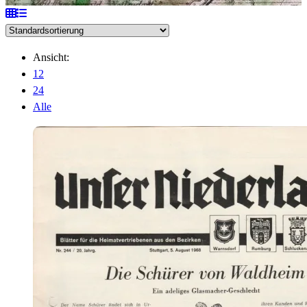
Ansicht:
12
24
Alle