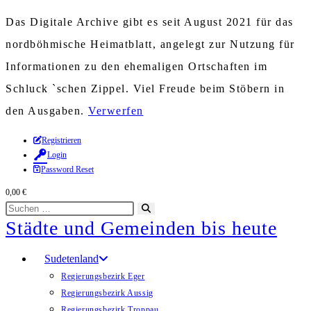
Das Digitale Archive gibt es seit August 2021 für das
nordböhmische Heimatblatt, angelegt zur Nutzung für
Informationen zu den ehemaligen Ortschaften im
Schluck `schen Zippel. Viel Freude beim Stöbern in
den Ausgaben.
Verwerfen
Zum
Registrieren
Login
Inhalt
Password Reset
springen
0,00
€
Diese
Suche
Städte und Gemeinden bis heute
Website
starten
durchsuchen
Sudetenland
Regierungsbezirk Eger
Regierungsbezirk Aussig
Regierungsbezirk Troppau