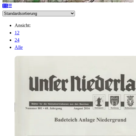
Ansicht:
12
24
Alle