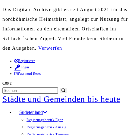
Das Digitale Archive gibt es seit August 2021 für das
nordböhmische Heimatblatt, angelegt zur Nutzung für
Informationen zu den ehemaligen Ortschaften im
Schluck `schen Zippel. Viel Freude beim Stöbern in
den Ausgaben.
Verwerfen
Zum
Registrieren
Login
Inhalt
Password Reset
springen
0,00
€
Diese
Suche
Städte und Gemeinden bis heute
Website
starten
durchsuchen
Sudetenland
Regierungsbezirk Eger
Regierungsbezirk Aussig
Regierungsbezirk Troppau