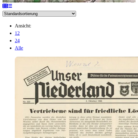
Ansicht:
12
24
Alle