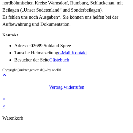
nordböhmischen Kreise Warnsdorf, Rumburg, Schluckenau, mit
Beilagen („Unser Sudetenland“ und Sonderbeilagen).
Es fehlen uns noch Ausgaben*, Sie können uns helfen bei der
Aufbewahrung und Dokumentation.
Kontakt
Adresse:
02689 Sohland Spree
Opens
Tausche Heimatzeitung
e-Mail Kontakt
in
Besucher der Seite
Gästebuch
your
Copyright [sudetengebiete.de] - by onel01
application
Vertrag widerrufen
×
×
Warenkorb