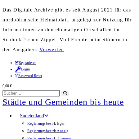
Das Digitale Archive gibt es seit August 2021 für das
nordböhmische Heimatblatt, angelegt zur Nutzung für
Informationen zu den ehemaligen Ortschaften im
Schluck `schen Zippel. Viel Freude beim Stöbern in
den Ausgaben.
Verwerfen
Zum
Registrieren
Login
Inhalt
Password Reset
springen
0,00
€
Diese
Suche
Städte und Gemeinden bis heute
Website
starten
durchsuchen
Sudetenland
Regierungsbezirk Eger
Regierungsbezirk Aussig
Regierungsbezirk Troppau