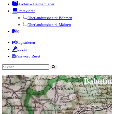
Archiv – Heimatblätter
Protektorat
Oberlandratsbezirk Böhmen
Oberlandratsbezirk Mähren
0
Registrieren
Login
Password Reset
Diese
Website
Babutin
durchsuchen