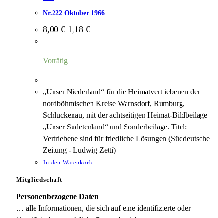
Nr.222 Oktober 1966
Ursprünglicher
Aktueller
8,00
€
1,18
€
Preis
Preis
war:
ist:
8,00 €
1,18 €.
Vorrätig
„Unser Niederland“ für die Heimatvertriebenen der
nordböhmischen Kreise Warnsdorf, Rumburg,
Schluckenau, mit der achtseitigen Heimat-Bildbeilage
„Unser Sudetenland“ und Sonderbeilage. Titel:
Vertriebene sind für friedliche Lösungen (Süddeutsche
Zeitung - Ludwig Zetti)
In den Warenkorb
Mitgliedschaft
Personenbezogene Daten
… alle Informationen, die sich auf eine identifizierte oder