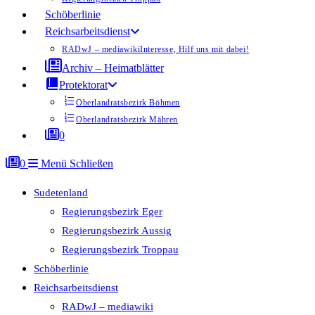
Schöberlinie
Reichsarbeitsdienst
RADwJ – mediawiki
Interesse, Hilf uns mit dabei!
Archiv – Heimatblätter
Protektorat
Oberlandratsbezirk Böhmen
Oberlandratsbezirk Mähren
0
0
Menü
Schließen
Sudetenland
Regierungsbezirk Eger
Regierungsbezirk Aussig
Regierungsbezirk Troppau
Schöberlinie
Reichsarbeitsdienst
RADwJ – mediawiki