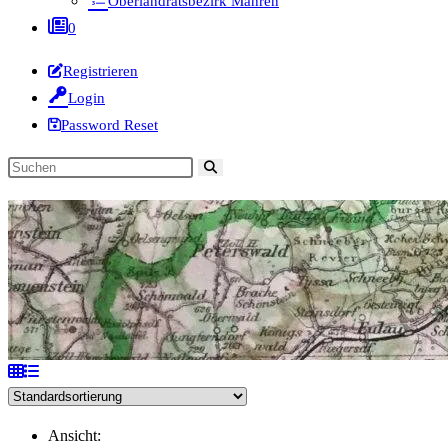
Oberlandratsbezirk Mähren
0
Registrieren
Login
Password Reset
Diese
Website
durchsuchen
Ansicht: