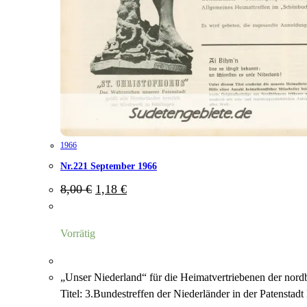
1966
Nr.221 September 1966
Ursprünglicher
Aktueller
8,00
€
1,18
€
Preis
Preis
war:
ist:
8,00 €
1,18 €.
Vorrätig
„Unser Niederland“ für die Heimatvertriebenen der nor
Titel: 3.Bundestreffen der Niederländer in der Patensta