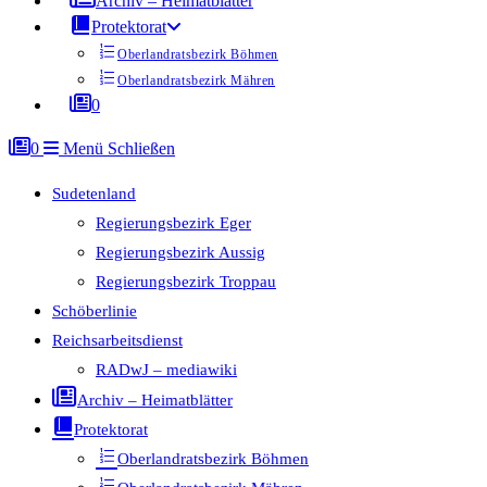
Archiv – Heimatblätter
Protektorat
Oberlandratsbezirk Böhmen
Oberlandratsbezirk Mähren
0
0
Menü
Schließen
Sudetenland
Regierungsbezirk Eger
Regierungsbezirk Aussig
Regierungsbezirk Troppau
Schöberlinie
Reichsarbeitsdienst
RADwJ – mediawiki
Archiv – Heimatblätter
Protektorat
Oberlandratsbezirk Böhmen