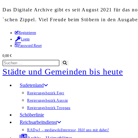
Das Digitale Archive gibt es seit August 2021 für das 
`schen Zippel. Viel Freude beim Stöbern in den Ausgab
Zum
Registrieren
Login
Inhalt
Password Reset
springen
0,00
€
Diese
Suche
Städte und Gemeinden bis heute
Website
starten
durchsuchen
Sudetenland
Regierungsbezirk Eger
Regierungsbezirk Aussig
Regierungsbezirk Troppau
Schöberlinie
Reichsarbeitsdienst
RADwJ – mediawiki
Interesse, Hilf uns mit dabei!