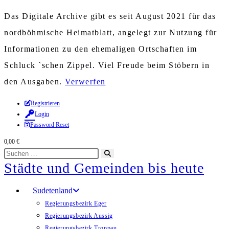
Das Digitale Archive gibt es seit August 2021 für das
nordböhmische Heimatblatt, angelegt zur Nutzung für
Informationen zu den ehemaligen Ortschaften im
Schluck `schen Zippel. Viel Freude beim Stöbern in
den Ausgaben.
Verwerfen
Zum
Registrieren
Login
Inhalt
Password Reset
springen
0,00
€
Diese
Suche
Städte und Gemeinden bis heute
Website
starten
durchsuchen
Sudetenland
Regierungsbezirk Eger
Regierungsbezirk Aussig
Regierungsbezirk Troppau