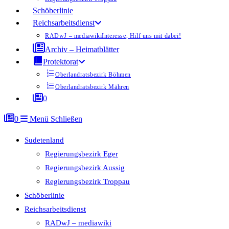
Schöberlinie
Reichsarbeitsdienst
RADwJ – mediawiki
Interesse, Hilf uns mit dabei!
Archiv – Heimatblätter
Protektorat
Oberlandratsbezirk Böhmen
Oberlandratsbezirk Mähren
0
0
Menü
Schließen
Sudetenland
Regierungsbezirk Eger
Regierungsbezirk Aussig
Regierungsbezirk Troppau
Schöberlinie
Reichsarbeitsdienst
RADwJ – mediawiki