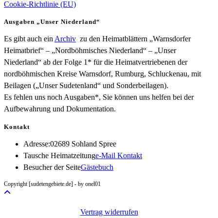
Cookie-Richtlinie (EU)
Ausgaben „Unser Niederland“
Es gibt auch ein
Archiv
zu den Heimatblättern „Warnsdorfer
Heimatbrief“ – „Nordböhmisches Niederland“ – „Unser
Niederland“ ab der Folge 1* für die Heimatvertriebenen der
nordböhmischen Kreise Warnsdorf, Rumburg, Schluckenau, mit
Beilagen („Unser Sudetenland“ und Sonderbeilagen).
Es fehlen uns noch Ausgaben*, Sie können uns helfen bei der
Aufbewahrung und Dokumentation.
Kontakt
Adresse:
02689 Sohland Spree
Opens
Tausche Heimatzeitung
e-Mail Kontakt
in
Besucher der Seite
Gästebuch
your
Copyright [sudetengebiete.de] - by onel01
application
Vertrag widerrufen