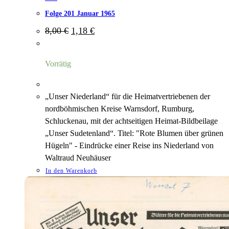
Folge 201 Januar 1965
Ursprünglicher
Aktueller
8,00
€
1,18
€
Preis
Preis
war:
ist:
8,00 €
1,18 €.
Vorrätig
„Unser Niederland“ für die Heimatvertriebenen der
nordböhmischen Kreise Warnsdorf, Rumburg,
Schluckenau, mit der achtseitigen Heimat-Bildbeilage
„Unser Sudetenland“. Titel: "Rote Blumen über grünen
Hügeln" - Eindrücke einer Reise ins Niederland von
Waltraud Neuhäuser
In den Warenkorb