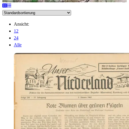
Ansicht:
12
24
Alle