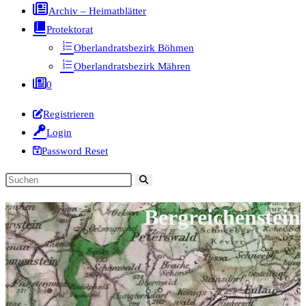
Archiv – Heimatblätter
Protektorat
Oberlandratsbezirk Böhmen
Oberlandratsbezirk Mähren
0
Registrieren
Login
Password Reset
Diese
Website
Bergreichenstein
durchsuchen