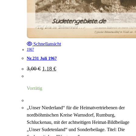
Schnellansicht
1967
Nr.231 Juli 1967
Ursprünglicher
Aktueller
3,00
€
1,18
€
Preis
Preis
war:
ist:
3,00 €
1,18 €.
Vorrätig
„Unser Niederland“ für die Heimatvertriebenen der
nordböhmischen Kreise Warnsdorf, Rumburg,
Schluckenau, mit der achtseitigen Heimat-Bildbeilage
„Unser Sudetenland“ und Sonderbeilage. Titel: Die