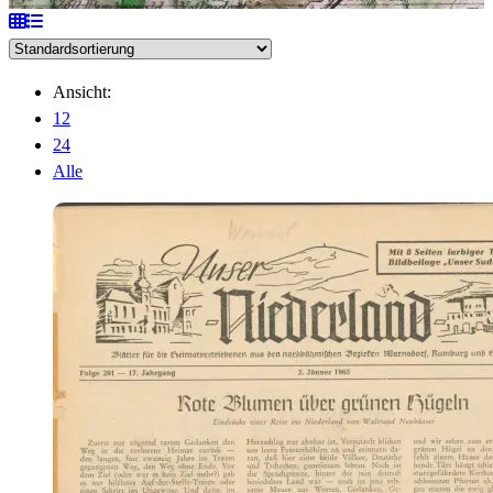
Ansicht:
12
24
Alle