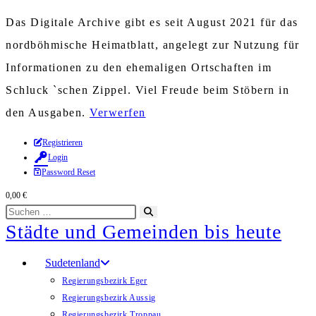
Das Digitale Archive gibt es seit August 2021 für das
nordböhmische Heimatblatt, angelegt zur Nutzung für
Informationen zu den ehemaligen Ortschaften im
Schluck `schen Zippel. Viel Freude beim Stöbern in
den Ausgaben.
Verwerfen
Zum
Registrieren
Login
Inhalt
Password Reset
springen
0,00
€
Diese
Suche
Städte und Gemeinden bis heute
Website
starten
durchsuchen
Sudetenland
Regierungsbezirk Eger
Regierungsbezirk Aussig
Regierungsbezirk Troppau