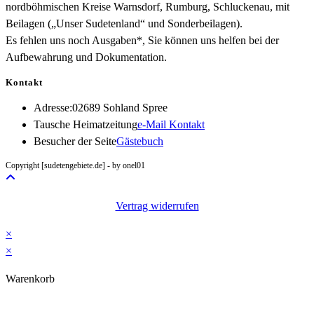
nordböhmischen Kreise Warnsdorf, Rumburg, Schluckenau, mit
Beilagen („Unser Sudetenland“ und Sonderbeilagen).
Es fehlen uns noch Ausgaben*, Sie können uns helfen bei der
Aufbewahrung und Dokumentation.
Kontakt
Adresse:
02689 Sohland Spree
Opens
Tausche Heimatzeitung
e-Mail Kontakt
in
Besucher der Seite
Gästebuch
your
Copyright [sudetengebiete.de] - by onel01
application
Vertrag widerrufen
×
×
Warenkorb