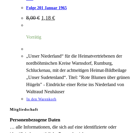
Folge 201 Januar 1965
Ursprünglicher
Aktueller
8,00
€
1,18
€
Preis
Preis
war:
ist:
8,00 €
1,18 €.
Vorrätig
„Unser Niederland“ für die Heimatvertriebenen der
nordböhmischen Kreise Warnsdorf, Rumburg,
Schluckenau, mit der achtseitigen Heimat-Bildbeilage
„Unser Sudetenland“. Titel: "Rote Blumen über grünen
Hügeln" - Eindrücke einer Reise ins Niederland von
Waltraud Neuhäuser
In den Warenkorb
Mitgliedschaft
Personenbezogene Daten
… alle Informationen, die sich auf eine identifizierte oder