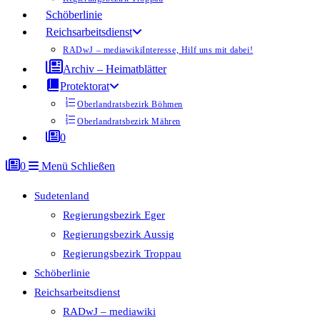
Schöberlinie
Reichsarbeitsdienst
RADwJ – mediawiki
Interesse, Hilf uns mit dabei!
Archiv – Heimatblätter
Protektorat
Oberlandratsbezirk Böhmen
Oberlandratsbezirk Mähren
0
0
Menü
Schließen
Sudetenland
Regierungsbezirk Eger
Regierungsbezirk Aussig
Regierungsbezirk Troppau
Schöberlinie
Reichsarbeitsdienst
RADwJ – mediawiki