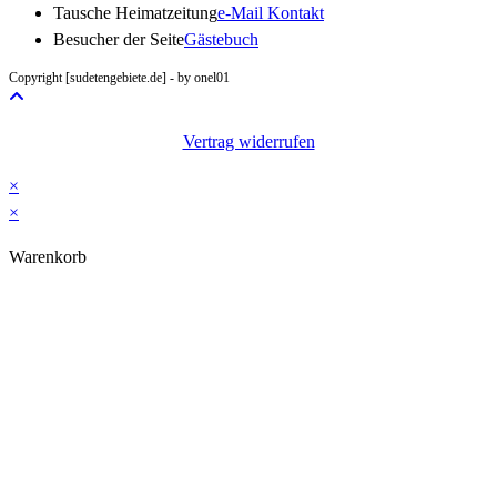
Opens
Tausche Heimatzeitung
e-Mail Kontakt
in
Besucher der Seite
Gästebuch
your
Copyright [sudetengebiete.de] - by onel01
application
Vertrag widerrufen
×
×
Warenkorb