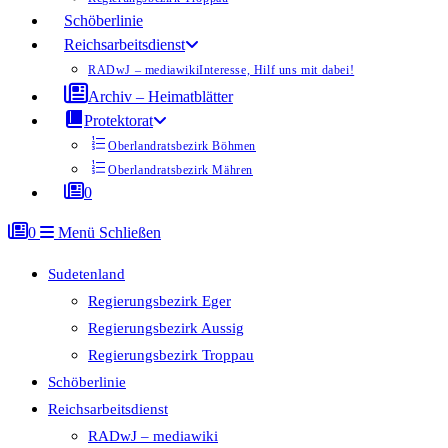
Schöberlinie
Reichsarbeitsdienst
RADwJ – mediawiki
Interesse, Hilf uns mit dabei!
Archiv – Heimatblätter
Protektorat
Oberlandratsbezirk Böhmen
Oberlandratsbezirk Mähren
0
0
Menü
Schließen
Sudetenland
Regierungsbezirk Eger
Regierungsbezirk Aussig
Regierungsbezirk Troppau
Schöberlinie
Reichsarbeitsdienst
RADwJ – mediawiki