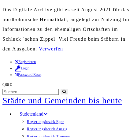
Das Digitale Archive gibt es seit August 2021 für das
nordböhmische Heimatblatt, angelegt zur Nutzung für
Informationen zu den ehemaligen Ortschaften im
Schluck `schen Zippel. Viel Freude beim Stöbern in
den Ausgaben.
Verwerfen
Zum
Registrieren
Login
Inhalt
Password Reset
springen
0,00
€
Diese
Suche
Städte und Gemeinden bis heute
Website
starten
durchsuchen
Sudetenland
Regierungsbezirk Eger
Regierungsbezirk Aussig
Regierungsbezirk Troppau