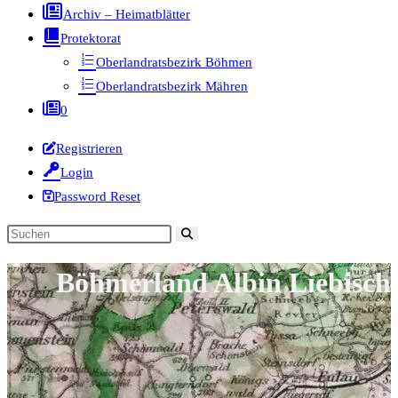
Archiv – Heimatblätter
Protektorat
Oberlandratsbezirk Böhmen
Oberlandratsbezirk Mähren
0
Registrieren
Login
Password Reset
Diese
Website
Böhmerland Albin Liebisch
durchsuchen