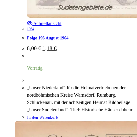
Schnellansicht
1964
Folge 196 August 1964
Ursprünglicher
Aktueller
8,00
€
1,18
€
Preis
Preis
war:
ist:
8,00 €
1,18 €.
Vorrätig
„Unser Niederland“ für die Heimatvertriebenen der
nordböhmischen Kreise Warnsdorf, Rumburg,
Schluckenau, mit der achtseitigen Heimat-Bildbeilage
„Unser Sudetenland“. Titel: Historische Häuser daheim
In den Warenkorb