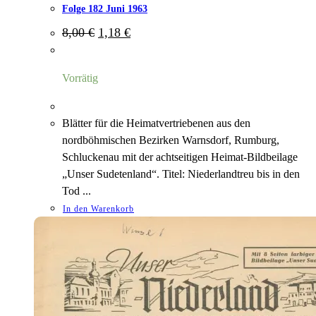
Folge 182 Juni 1963
Ursprünglicher
Aktueller
8,00
€
1,18
€
Preis
Preis
war:
ist:
8,00 €
1,18 €.
Vorrätig
Blätter für die Heimatvertriebenen aus den
nordböhmischen Bezirken Warnsdorf, Rumburg,
Schluckenau mit der achtseitigen Heimat-Bildbeilage
„Unser Sudetenland“. Titel: Niederlandtreu bis in den
Tod ...
In den Warenkorb