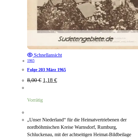
Schnellansicht
1965
Folge 203 März 1965
Ursprünglicher
Aktueller
8,00
€
1,18
€
Preis
Preis
war:
ist:
8,00 €
1,18 €.
Vorrätig
„Unser Niederland“ für die Heimatvertriebenen der
nordböhmischen Kreise Warnsdorf, Rumburg,
Schluckenau, mit der achtseitigen Heimat-Bildbeilage