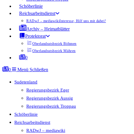
Schöberlinie
Reichsarbeitsdienst
RADwJ – mediawiki
Interesse, Hilf uns mit dabei!
Archiv – Heimatblätter
Protektorat
Oberlandratsbezirk Böhmen
Oberlandratsbezirk Mähren
0
0
Menü
Schließen
Sudetenland
Regierungsbezirk Eger
Regierungsbezirk Aussig
Regierungsbezirk Troppau
Schöberlinie
Reichsarbeitsdienst
RADwJ – mediawiki