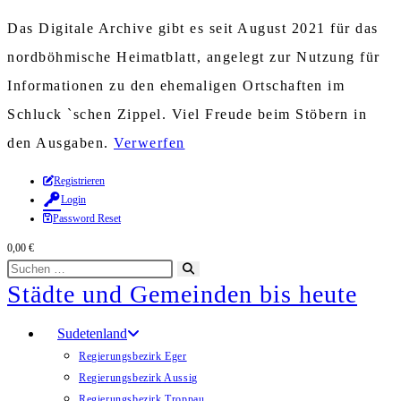
Das Digitale Archive gibt es seit August 2021 für das
nordböhmische Heimatblatt, angelegt zur Nutzung für
Informationen zu den ehemaligen Ortschaften im
Schluck `schen Zippel. Viel Freude beim Stöbern in
den Ausgaben.
Verwerfen
Zum
Registrieren
Login
Inhalt
Password Reset
springen
0,00
€
Diese
Suche
Städte und Gemeinden bis heute
Website
starten
durchsuchen
Sudetenland
Regierungsbezirk Eger
Regierungsbezirk Aussig
Regierungsbezirk Troppau