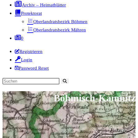
Archiv – Heimatblätter
Protektorat
Oberlandratsbezirk Böhmen
Oberlandratsbezirk Mähren
0
Registrieren
Login
Password Reset
Diese
Website
Böhmisch-Kamnitz
durchsuchen