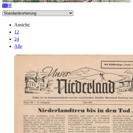
Ansicht:
12
24
Alle