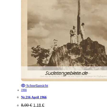
Schnellansicht
1966
Nr.216 April 1966
Ursprünglicher
Aktueller
8,00
€
1,18
€