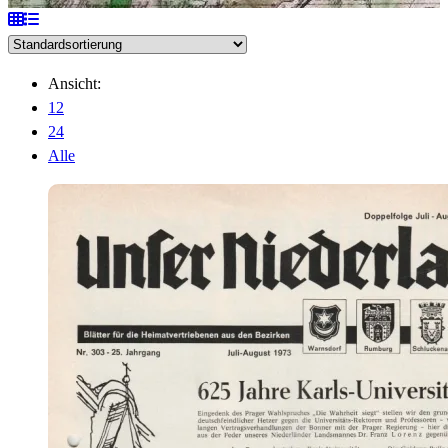
Ansicht:
12
24
Alle