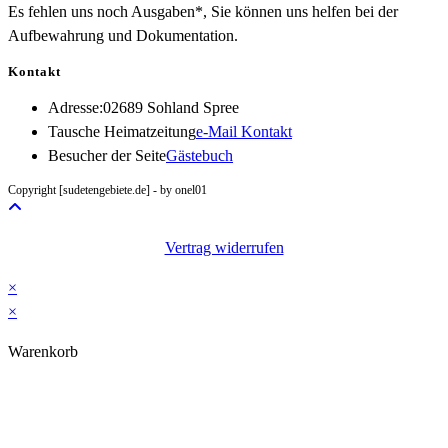
Es fehlen uns noch Ausgaben*, Sie können uns helfen bei der
Aufbewahrung und Dokumentation.
Kontakt
Adresse:
02689 Sohland Spree
Opens
Tausche Heimatzeitung
e-Mail Kontakt
in
Besucher der Seite
Gästebuch
your
Copyright [sudetengebiete.de] - by onel01
application
Vertrag widerrufen
×
×
Warenkorb