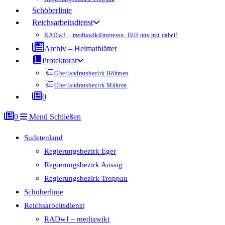
Schöberlinie
Reichsarbeitsdienst
RADwJ – mediawiki
Interesse, Hilf uns mit dabei!
Archiv – Heimatblätter
Protektorat
Oberlandratsbezirk Böhmen
Oberlandratsbezirk Mähren
0
0
Menü
Schließen
Sudetenland
Regierungsbezirk Eger
Regierungsbezirk Aussig
Regierungsbezirk Troppau
Schöberlinie
Reichsarbeitsdienst
RADwJ – mediawiki