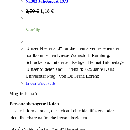
Nr.303 Juli/August 1973
Ursprünglicher
Aktueller
2,50
€
1,18
€
Preis
Preis
war:
ist:
2,50 €
1,18 €.
Vorrätig
„Unser Niederland“ für die Heimatvertriebenen der
nordböhmischen Kreise Warnsdorf, Rumburg,
Schluckenau, mit der achtseitigen Heimat-Bildbeilage
„Unser Sudetenland“. Titelbild: 625 Jahre Karls
Universitär Prag - von Dr. Franz Lorenz
In den Warenkorb
Mitgliedschaft
Personenbezogene Daten
… alle Informationen, die sich auf eine identifizierte oder
identifizierbare natürliche Person beziehen.
„Aus`n Schluck`schen Zippl“ Heimatbrief