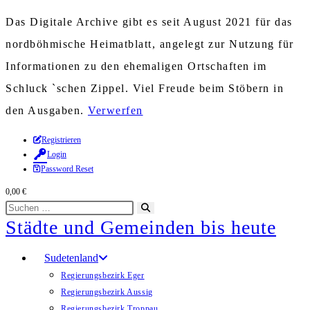
Das Digitale Archive gibt es seit August 2021 für das
nordböhmische Heimatblatt, angelegt zur Nutzung für
Informationen zu den ehemaligen Ortschaften im
Schluck `schen Zippel. Viel Freude beim Stöbern in
den Ausgaben.
Verwerfen
Zum
Registrieren
Login
Inhalt
Password Reset
springen
0,00
€
Diese
Suche
Städte und Gemeinden bis heute
Website
starten
durchsuchen
Sudetenland
Regierungsbezirk Eger
Regierungsbezirk Aussig
Regierungsbezirk Troppau