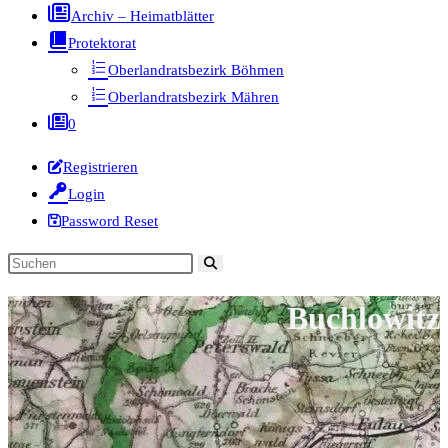
Archiv – Heimatblätter
Protektorat
Oberlandratsbezirk Böhmen
Oberlandratsbezirk Mähren
0
Registrieren
Login
Password Reset
Diese
Website
Buchlowitz
durchsuchen