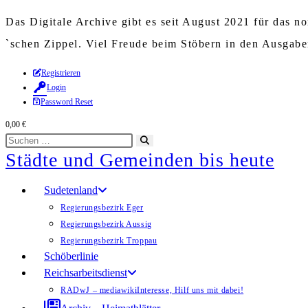
Das Digitale Archive gibt es seit August 2021 für das 
`schen Zippel. Viel Freude beim Stöbern in den Ausgab
Zum
Registrieren
Login
Inhalt
Password Reset
springen
0,00
€
Diese
Suche
Städte und Gemeinden bis heute
Website
starten
durchsuchen
Sudetenland
Regierungsbezirk Eger
Regierungsbezirk Aussig
Regierungsbezirk Troppau
Schöberlinie
Reichsarbeitsdienst
RADwJ – mediawiki
Interesse, Hilf uns mit dabei!