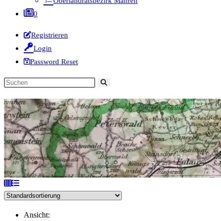
Oberlandratsbezirk Mähren
0
Registrieren
Login
Password Reset
Diese
Website
durchsuchen
Ansicht: