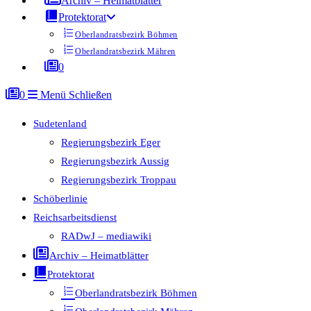
Archiv – Heimatblätter
Protektorat
Oberlandratsbezirk Böhmen
Oberlandratsbezirk Mähren
0
0
Menü
Schließen
Sudetenland
Regierungsbezirk Eger
Regierungsbezirk Aussig
Regierungsbezirk Troppau
Schöberlinie
Reichsarbeitsdienst
RADwJ – mediawiki
Archiv – Heimatblätter
Protektorat
Oberlandratsbezirk Böhmen