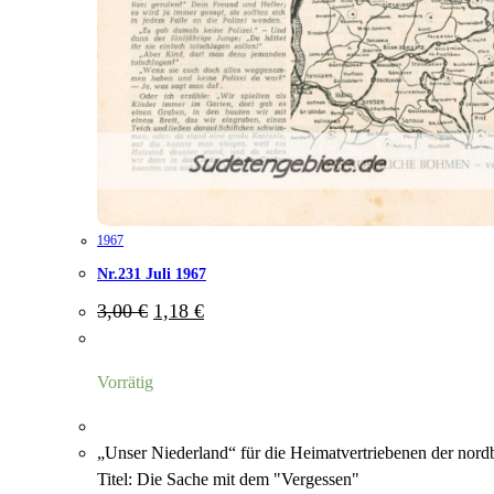
1967
Nr.231 Juli 1967
Ursprünglicher
Aktueller
3,00
€
1,18
€
Preis
Preis
war:
ist:
3,00 €
1,18 €.
Vorrätig
„Unser Niederland“ für die Heimatvertriebenen der nor
Titel: Die Sache mit dem "Vergessen"