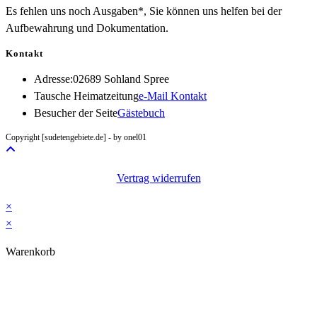
Es fehlen uns noch Ausgaben*, Sie können uns helfen bei der
Aufbewahrung und Dokumentation.
Kontakt
Adresse:
02689 Sohland Spree
Opens
Tausche Heimatzeitung
e-Mail Kontakt
in
Besucher der Seite
Gästebuch
your
Copyright [sudetengebiete.de] - by onel01
application
Vertrag widerrufen
×
×
Warenkorb