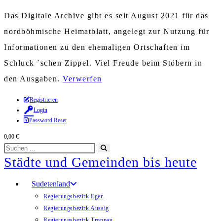
Das Digitale Archive gibt es seit August 2021 für das
nordböhmische Heimatblatt, angelegt zur Nutzung für
Informationen zu den ehemaligen Ortschaften im
Schluck `schen Zippel. Viel Freude beim Stöbern in
den Ausgaben.
Verwerfen
Zum
Registrieren
Login
Inhalt
Password Reset
springen
0,00
€
Diese
Suche
Städte und Gemeinden bis heute
Website
starten
durchsuchen
Sudetenland
Regierungsbezirk Eger
Regierungsbezirk Aussig
Regierungsbezirk Troppau