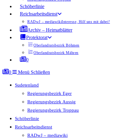
Schöberlinie
Reichsarbeitsdienst
RADwJ – mediawiki
Interesse, Hilf uns mit dabei!
Archiv – Heimatblätter
Protektorat
Oberlandratsbezirk Böhmen
Oberlandratsbezirk Mähren
0
0
Menü
Schließen
Sudetenland
Regierungsbezirk Eger
Regierungsbezirk Aussig
Regierungsbezirk Troppau
Schöberlinie
Reichsarbeitsdienst
RADwJ – mediawiki