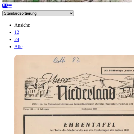
Ansicht:
12
24
Alle