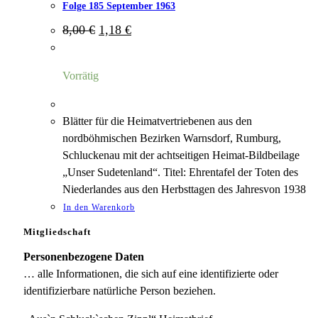
Folge 185 September 1963
Ursprünglicher
Aktueller
8,00
€
1,18
€
Preis
Preis
war:
ist:
8,00 €
1,18 €.
Vorrätig
Blätter für die Heimatvertriebenen aus den
nordböhmischen Bezirken Warnsdorf, Rumburg,
Schluckenau mit der achtseitigen Heimat-Bildbeilage
„Unser Sudetenland“. Titel: Ehrentafel der Toten des
Niederlandes aus den Herbsttagen des Jahresvon 1938
In den Warenkorb
Mitgliedschaft
Personenbezogene Daten
… alle Informationen, die sich auf eine identifizierte oder
identifizierbare natürliche Person beziehen.