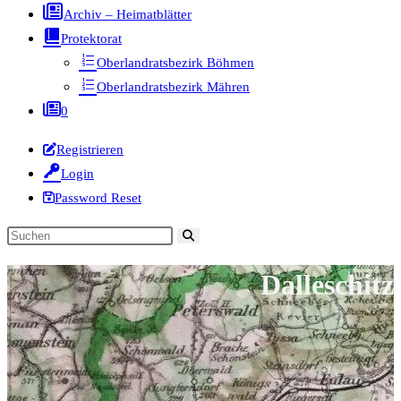
Archiv – Heimatblätter
Protektorat
Oberlandratsbezirk Böhmen
Oberlandratsbezirk Mähren
0
Registrieren
Login
Password Reset
Diese
Website
Dalleschitz
durchsuchen