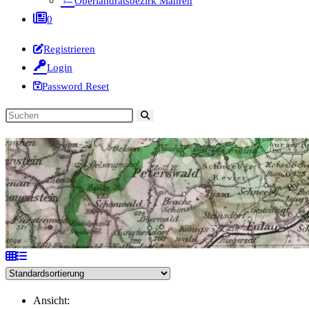
Oberlandratsbezirk Mähren
0
Registrieren
Login
Password Reset
Diese
Website
durchsuchen
Ansicht: