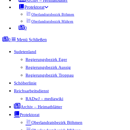
Archiv – Heimatblätter
Protektorat
Oberlandratsbezirk Böhmen
Oberlandratsbezirk Mähren
0
0
Menü
Schließen
Sudetenland
Regierungsbezirk Eger
Regierungsbezirk Aussig
Regierungsbezirk Troppau
Schöberlinie
Reichsarbeitsdienst
RADwJ – mediawiki
Archiv – Heimatblätter
Protektorat
Oberlandratsbezirk Böhmen