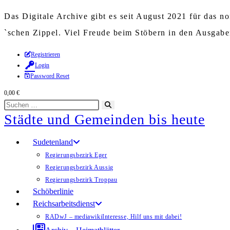
Das Digitale Archive gibt es seit August 2021 für das 
`schen Zippel. Viel Freude beim Stöbern in den Ausgab
Zum
Registrieren
Login
Inhalt
Password Reset
springen
0,00
€
Diese
Suche
Städte und Gemeinden bis heute
Website
starten
durchsuchen
Sudetenland
Regierungsbezirk Eger
Regierungsbezirk Aussig
Regierungsbezirk Troppau
Schöberlinie
Reichsarbeitsdienst
RADwJ – mediawiki
Interesse, Hilf uns mit dabei!