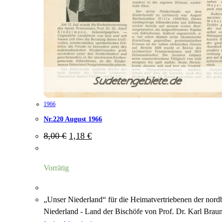
1966
Nr.220 August 1966
Ursprünglicher
Aktueller
8,00
€
1,18
€
Preis
Preis
war:
ist:
8,00 €
1,18 €.
Vorrätig
„Unser Niederland“ für die Heimatvertriebenen der nord
Niederland - Land der Bischöfe von Prof. Dr. Karl Braun