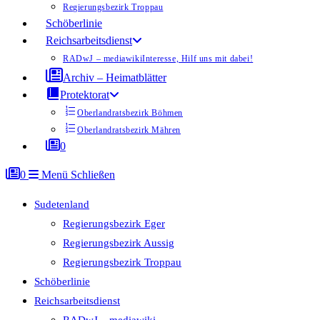
Regierungsbezirk Troppau
Schöberlinie
Reichsarbeitsdienst
RADwJ – mediawiki
Interesse, Hilf uns mit dabei!
Archiv – Heimatblätter
Protektorat
Oberlandratsbezirk Böhmen
Oberlandratsbezirk Mähren
0
0
Menü
Schließen
Sudetenland
Regierungsbezirk Eger
Regierungsbezirk Aussig
Regierungsbezirk Troppau
Schöberlinie
Reichsarbeitsdienst