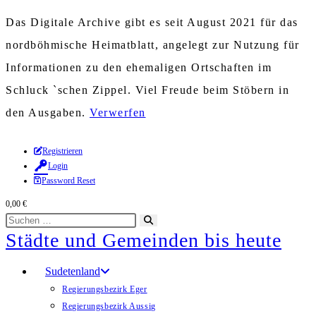
Das Digitale Archive gibt es seit August 2021 für das
nordböhmische Heimatblatt, angelegt zur Nutzung für
Informationen zu den ehemaligen Ortschaften im
Schluck `schen Zippel. Viel Freude beim Stöbern in
den Ausgaben.
Verwerfen
Zum
Registrieren
Inhalt
Login
springen
Password Reset
0,00
€
Diese
Suche
Städte und Gemeinden bis heute
Website
starten
durchsuchen
Sudetenland
Regierungsbezirk Eger
Regierungsbezirk Aussig