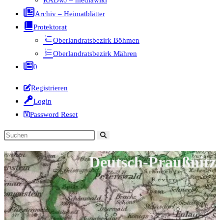
RADwJ – mediawiki
Archiv – Heimatblätter
Protektorat
Oberlandratsbezirk Böhmen
Oberlandratsbezirk Mähren
0
Registrieren
Login
Password Reset
Diese
Website
Deutsch-Praußnitz
durchsuchen