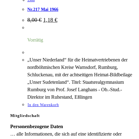
1966
Nr.217 Mai 1966
Ursprünglicher
Aktueller
8,00
€
1,18
€
Preis
Preis
war:
ist:
8,00 €
1,18 €.
Vorrätig
„Unser Niederland“ für die Heimatvertriebenen der
nordböhmischen Kreise Warnsdorf, Rumburg,
Schluckenau, mit der achtseitigen Heimat-Bildbeilage
„Unser Sudetenland“. Titel: Staatsrealgymnasium
Rumburg von Prof. Josef Langhans - Ob.-Stud.-
Direktor im Ruhestand, Eßlingen
In den Warenkorb
Mitgliedschaft
Personenbezogene Daten
… alle Informationen, die sich auf eine identifizierte oder