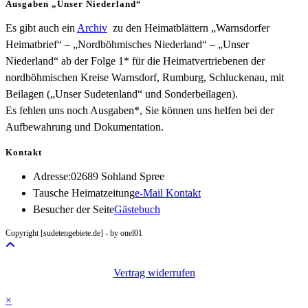
Ausgaben „Unser Niederland“
Es gibt auch ein
Archiv
zu den Heimatblättern „Warnsdorfer
Heimatbrief“ – „Nordböhmisches Niederland“ – „Unser
Niederland“ ab der Folge 1* für die Heimatvertriebenen der
nordböhmischen Kreise Warnsdorf, Rumburg, Schluckenau, mit
Beilagen („Unser Sudetenland“ und Sonderbeilagen).
Es fehlen uns noch Ausgaben*, Sie können uns helfen bei der
Aufbewahrung und Dokumentation.
Kontakt
Adresse:
02689 Sohland Spree
Opens
Tausche Heimatzeitung
e-Mail Kontakt
in
Besucher der Seite
Gästebuch
your
Copyright [sudetengebiete.de] - by onel01
application
Vertrag widerrufen
×