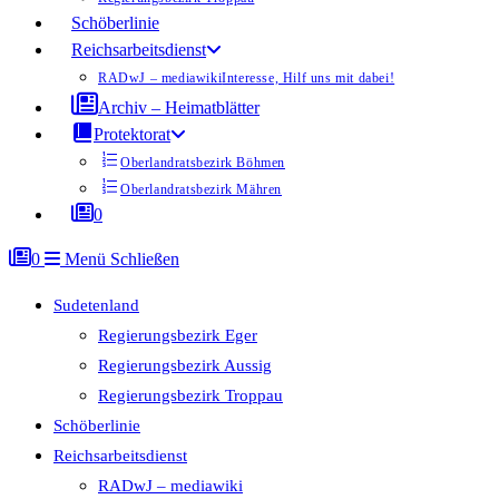
Schöberlinie
Reichsarbeitsdienst
RADwJ – mediawiki
Interesse, Hilf uns mit dabei!
Archiv – Heimatblätter
Protektorat
Oberlandratsbezirk Böhmen
Oberlandratsbezirk Mähren
0
0
Menü
Schließen
Sudetenland
Regierungsbezirk Eger
Regierungsbezirk Aussig
Regierungsbezirk Troppau
Schöberlinie
Reichsarbeitsdienst
RADwJ – mediawiki