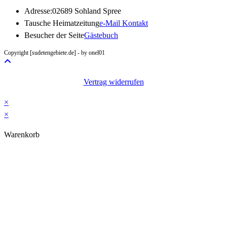
Adresse:
02689 Sohland Spree
Opens
Tausche Heimatzeitung
e-Mail Kontakt
in
Besucher der Seite
Gästebuch
your
Copyright [sudetengebiete.de] - by onel01
application
Vertrag widerrufen
×
×
Warenkorb