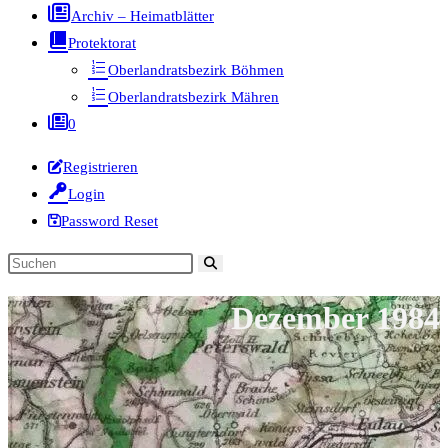
Archiv – Heimatblätter
Protektorat
Oberlandratsbezirk Böhmen
Oberlandratsbezirk Mähren
0
Registrieren
Login
Password Reset
Diese
Website
Dezember 1984
durchsuchen