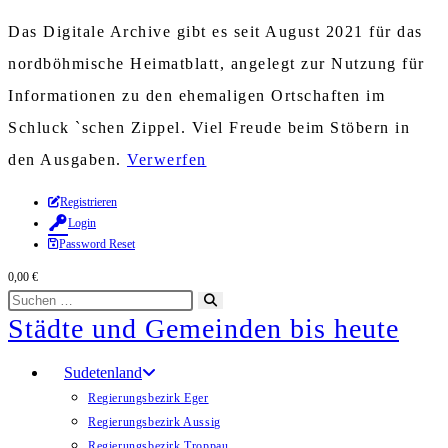
Das Digitale Archive gibt es seit August 2021 für das
nordböhmische Heimatblatt, angelegt zur Nutzung für
Informationen zu den ehemaligen Ortschaften im
Schluck `schen Zippel. Viel Freude beim Stöbern in
den Ausgaben.
Verwerfen
Zum
Registrieren
Login
Inhalt
Password Reset
springen
0,00
€
Diese
Suche
Städte und Gemeinden bis heute
Website
starten
durchsuchen
Sudetenland
Regierungsbezirk Eger
Regierungsbezirk Aussig
Regierungsbezirk Troppau