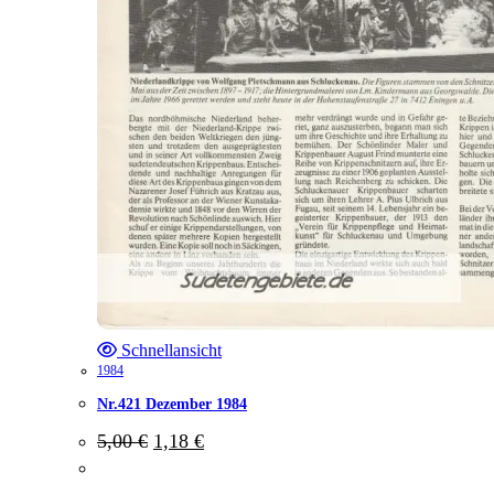
Schnellansicht
1984
Nr.421 Dezember 1984
Ursprünglicher
Aktueller
5,00
€
1,18
€
Preis
Preis
war:
ist: