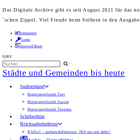
Das Digitale Archive gibt es seit August 2021 für das 
`schen Zippel. Viel Freude beim Stöbern in den Ausgab
Zum
Registrieren
Login
Inhalt
Password Reset
springen
0,00
€
Diese
Suche
Städte und Gemeinden bis heute
Website
starten
durchsuchen
Sudetenland
Regierungsbezirk Eger
Regierungsbezirk Aussig
Regierungsbezirk Troppau
Schöberlinie
Reichsarbeitsdienst
RADwJ – mediawiki
Interesse, Hilf uns mit dabei!