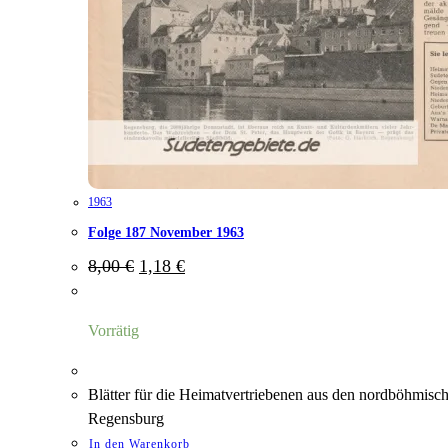
1963
Folge 187 November 1963
Ursprünglicher
Aktueller
8,00
€
1,18
€
Preis
Preis
war:
ist:
8,00 €
1,18 €.
Vorrätig
Blätter für die Heimatvertriebenen aus den nordböhmisc
Regensburg
In den Warenkorb