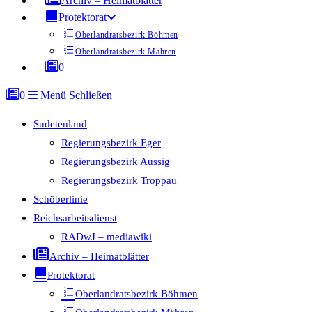
Archiv – Heimatblätter
Protektorat
Oberlandratsbezirk Böhmen
Oberlandratsbezirk Mähren
0
0
Menü
Schließen
Sudetenland
Regierungsbezirk Eger
Regierungsbezirk Aussig
Regierungsbezirk Troppau
Schöberlinie
Reichsarbeitsdienst
RADwJ – mediawiki
Archiv – Heimatblätter
Protektorat
Oberlandratsbezirk Böhmen