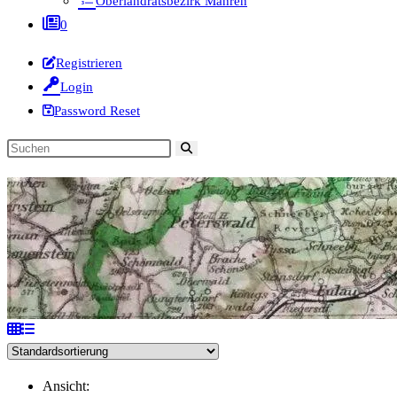
Oberlandratsbezirk Mähren
0
Registrieren
Login
Password Reset
Diese
Website
durchsuchen
Ansicht: