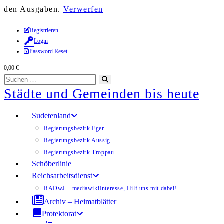
den Ausgaben.
Verwerfen
Zum
Registrieren
Login
Inhalt
Password Reset
springen
0,00
€
Diese
Suche
Städte und Gemeinden bis heute
Website
starten
durchsuchen
Sudetenland
Regierungsbezirk Eger
Regierungsbezirk Aussig
Regierungsbezirk Troppau
Schöberlinie
Reichsarbeitsdienst
RADwJ – mediawiki
Interesse, Hilf uns mit dabei!
Archiv – Heimatblätter
Protektorat