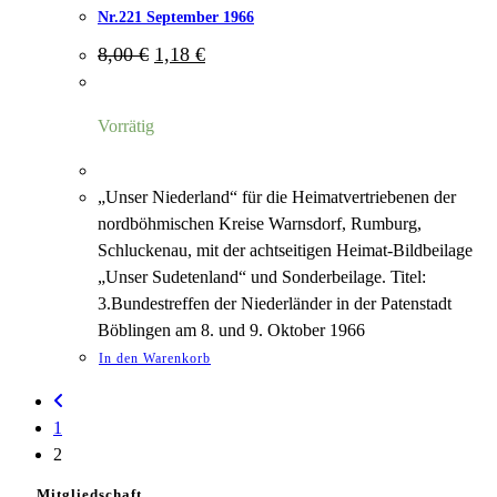
Nr.221 September 1966
Ursprünglicher
Aktueller
8,00
€
1,18
€
Preis
Preis
war:
ist:
8,00 €
1,18 €.
Vorrätig
„Unser Niederland“ für die Heimatvertriebenen der
nordböhmischen Kreise Warnsdorf, Rumburg,
Schluckenau, mit der achtseitigen Heimat-Bildbeilage
„Unser Sudetenland“ und Sonderbeilage. Titel:
3.Bundestreffen der Niederländer in der Patenstadt
Böblingen am 8. und 9. Oktober 1966
In den Warenkorb
1
2
Mitgliedschaft