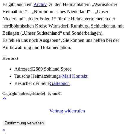
Es gibt auch ein
Archiv
zu den Heimatblättern „Warnsdorfer
Heimatbrief“ – „Nordböhmisches Niederland“ – „Unser
Niederland“ ab der Folge 1* für die Heimatvertriebenen der
nordböhmischen Kreise Warnsdorf, Rumburg, Schluckenau, mit
Beilagen („Unser Sudetenland“ und Sonderbeilagen).
Es fehlen uns noch Ausgaben*, Sie können uns helfen bei der
Aufbewahrung und Dokumentation.
Kontakt
Adresse:
02689 Sohland Spree
Opens
Tausche Heimatzeitung
e-Mail Kontakt
in
Besucher der Seite
Gästebuch
your
Copyright [sudetengebiete.de] - by onel01
application
Vertrag widerrufen
Zustimmung verwalten
×