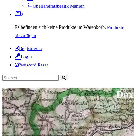
Oberlandratsbezirk Mähren
0
Es befinden sich keine Produkte im Warenkorb.
Produkte
hinzufügen
Registrieren
Login
Password Reset
Diese
Website
Dux
durchsuchen