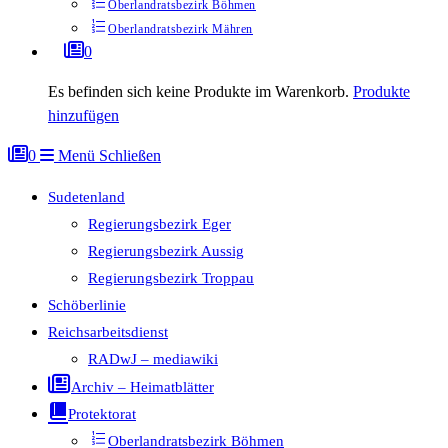
Oberlandratsbezirk Böhmen
Oberlandratsbezirk Mähren
0
Es befinden sich keine Produkte im Warenkorb.
Produkte
hinzufügen
0
Menü
Schließen
Sudetenland
Regierungsbezirk Eger
Regierungsbezirk Aussig
Regierungsbezirk Troppau
Schöberlinie
Reichsarbeitsdienst
RADwJ – mediawiki
Archiv – Heimatblätter
Protektorat
Oberlandratsbezirk Böhmen