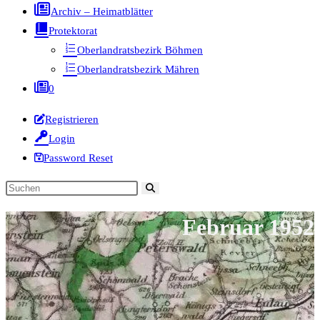
Archiv – Heimatblätter
Protektorat
Oberlandratsbezirk Böhmen
Oberlandratsbezirk Mähren
0
Registrieren
Login
Password Reset
Diese
Website
Februar 1952
durchsuchen