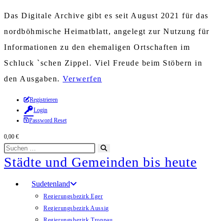
Das Digitale Archive gibt es seit August 2021 für das
nordböhmische Heimatblatt, angelegt zur Nutzung für
Informationen zu den ehemaligen Ortschaften im
Schluck `schen Zippel. Viel Freude beim Stöbern in
den Ausgaben.
Verwerfen
Zum
Registrieren
Login
Inhalt
Password Reset
springen
0,00
€
Diese
Suche
Städte und Gemeinden bis heute
Website
starten
durchsuchen
Sudetenland
Regierungsbezirk Eger
Regierungsbezirk Aussig
Regierungsbezirk Troppau