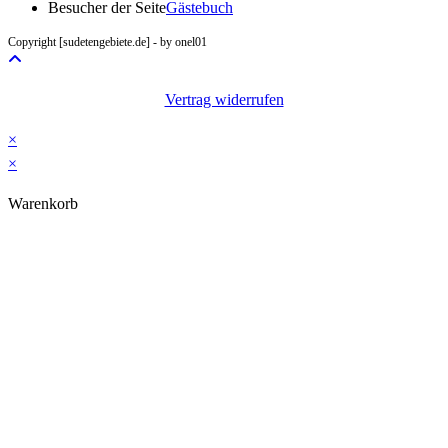
in
Besucher der Seite
Gästebuch
your
Copyright [sudetengebiete.de] - by onel01
application
Vertrag widerrufen
×
×
Warenkorb