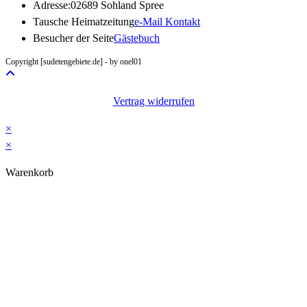
Adresse:
02689 Sohland Spree
Opens
Tausche Heimatzeitung
e-Mail Kontakt
in
Besucher der Seite
Gästebuch
your
Copyright [sudetengebiete.de] - by onel01
application
Vertrag widerrufen
×
×
Warenkorb