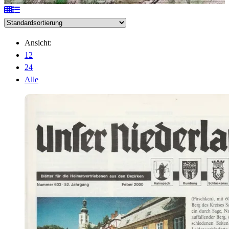
Ansicht:
12
24
Alle