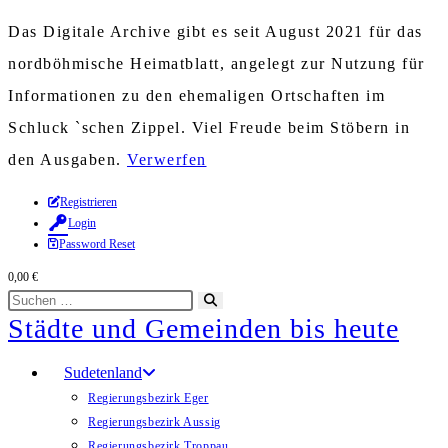
Das Digitale Archive gibt es seit August 2021 für das
nordböhmische Heimatblatt, angelegt zur Nutzung für
Informationen zu den ehemaligen Ortschaften im
Schluck `schen Zippel. Viel Freude beim Stöbern in
den Ausgaben.
Verwerfen
Zum
Registrieren
Login
Inhalt
Password Reset
springen
0,00
€
Diese
Suche
Städte und Gemeinden bis heute
Website
starten
durchsuchen
Sudetenland
Regierungsbezirk Eger
Regierungsbezirk Aussig
Regierungsbezirk Troppau