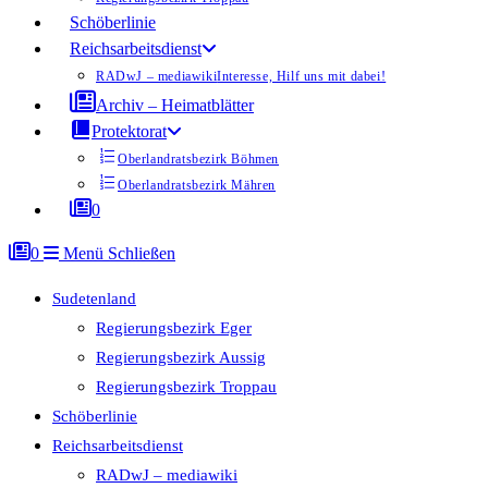
Schöberlinie
Reichsarbeitsdienst
RADwJ – mediawiki
Interesse, Hilf uns mit dabei!
Archiv – Heimatblätter
Protektorat
Oberlandratsbezirk Böhmen
Oberlandratsbezirk Mähren
0
0
Menü
Schließen
Sudetenland
Regierungsbezirk Eger
Regierungsbezirk Aussig
Regierungsbezirk Troppau
Schöberlinie
Reichsarbeitsdienst
RADwJ – mediawiki