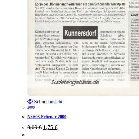
Schnellansicht
2000
Nr.603 Februar 2000
Ursprünglicher
Aktueller
3,00
€
1,75
€
Preis
Preis
war:
ist: