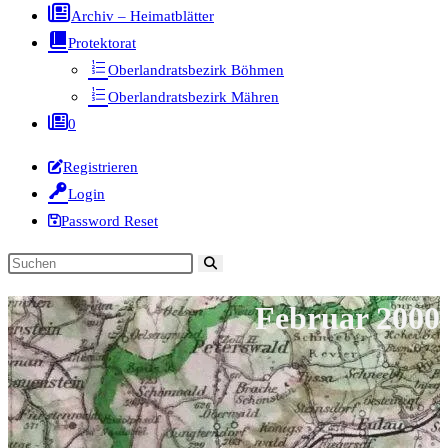
Archiv – Heimatblätter
Protektorat
Oberlandratsbezirk Böhmen
Oberlandratsbezirk Mähren
0
Registrieren
Login
Password Reset
Diese
Website
Februar 2000
durchsuchen