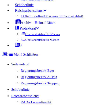
Schöberlinie
Reichsarbeitsdienst
RADwJ – mediawiki
Interesse, Hilf uns mit dabei!
Archiv – Heimatblätter
Protektorat
Oberlandratsbezirk Böhmen
Oberlandratsbezirk Mähren
0
0
Menü
Schließen
Sudetenland
Regierungsbezirk Eger
Regierungsbezirk Aussig
Regierungsbezirk Troppau
Schöberlinie
Reichsarbeitsdienst
RADwJ – mediawiki