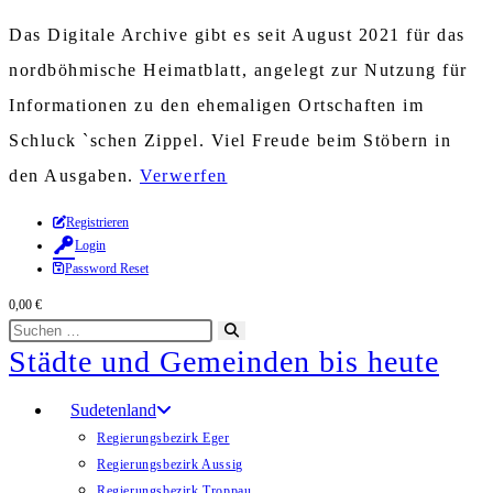
Das Digitale Archive gibt es seit August 2021 für das
nordböhmische Heimatblatt, angelegt zur Nutzung für
Informationen zu den ehemaligen Ortschaften im
Schluck `schen Zippel. Viel Freude beim Stöbern in
den Ausgaben.
Verwerfen
Zum
Registrieren
Login
Inhalt
Password Reset
springen
0,00
€
Diese
Suche
Städte und Gemeinden bis heute
Website
starten
durchsuchen
Sudetenland
Regierungsbezirk Eger
Regierungsbezirk Aussig
Regierungsbezirk Troppau