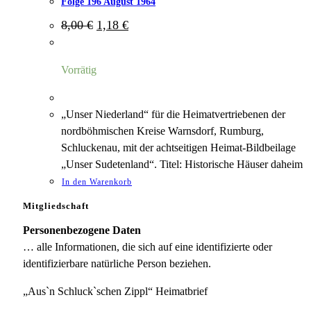
Folge 196 August 1964
Ursprünglicher
Aktueller
8,00
€
1,18
€
Preis
Preis
war:
ist:
8,00 €
1,18 €.
Vorrätig
„Unser Niederland“ für die Heimatvertriebenen der
nordböhmischen Kreise Warnsdorf, Rumburg,
Schluckenau, mit der achtseitigen Heimat-Bildbeilage
„Unser Sudetenland“. Titel: Historische Häuser daheim
In den Warenkorb
Mitgliedschaft
Personenbezogene Daten
… alle Informationen, die sich auf eine identifizierte oder
identifizierbare natürliche Person beziehen.
„Aus`n Schluck`schen Zippl“ Heimatbrief