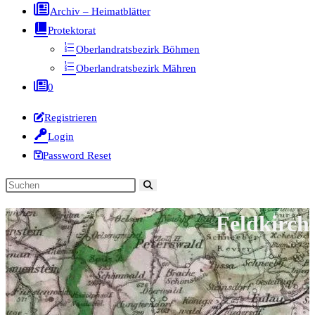
Archiv – Heimatblätter
Protektorat
Oberlandratsbezirk Böhmen
Oberlandratsbezirk Mähren
0
Registrieren
Login
Password Reset
Diese
Website
Feldkirch
durchsuchen