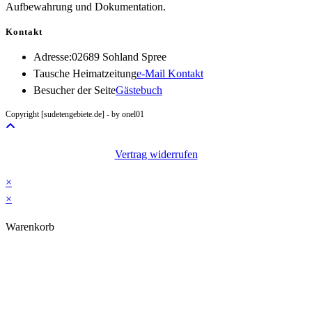
Aufbewahrung und Dokumentation.
Kontakt
Adresse:
02689 Sohland Spree
Opens
Tausche Heimatzeitung
e-Mail Kontakt
in
Besucher der Seite
Gästebuch
your
Copyright [sudetengebiete.de] - by onel01
application
Vertrag widerrufen
×
×
Warenkorb