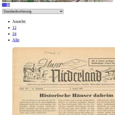
Ansicht:
12
24
Alle