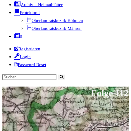
Archiv – Heimatblätter
Protektorat
Oberlandratsbezirk Böhmen
Oberlandratsbezirk Mähren
0
Registrieren
Login
Password Reset
Diese
Website
Folge 112
durchsuchen