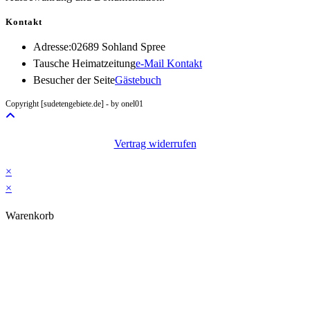
Kontakt
Adresse:
02689 Sohland Spree
Opens
Tausche Heimatzeitung
e-Mail Kontakt
in
Besucher der Seite
Gästebuch
your
Copyright [sudetengebiete.de] - by onel01
application
Vertrag widerrufen
×
×
Warenkorb