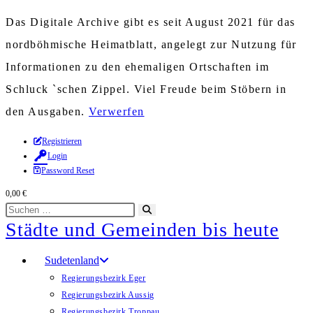
Das Digitale Archive gibt es seit August 2021 für das
nordböhmische Heimatblatt, angelegt zur Nutzung für
Informationen zu den ehemaligen Ortschaften im
Schluck `schen Zippel. Viel Freude beim Stöbern in
den Ausgaben.
Verwerfen
Zum
Registrieren
Login
Inhalt
Password Reset
springen
0,00
€
Diese
Suche
Städte und Gemeinden bis heute
Website
starten
durchsuchen
Sudetenland
Regierungsbezirk Eger
Regierungsbezirk Aussig
Regierungsbezirk Troppau