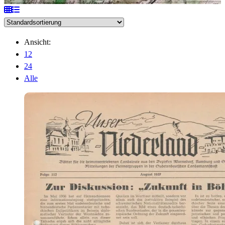
Ansicht:
12
24
Alle