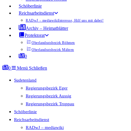
Schöberlinie
Reichsarbeitsdienst
RADwJ – mediawiki
Interesse, Hilf uns mit dabei!
Archiv – Heimatblätter
Protektorat
Oberlandratsbezirk Böhmen
Oberlandratsbezirk Mähren
0
0
Menü
Schließen
Sudetenland
Regierungsbezirk Eger
Regierungsbezirk Aussig
Regierungsbezirk Troppau
Schöberlinie
Reichsarbeitsdienst
RADwJ – mediawiki