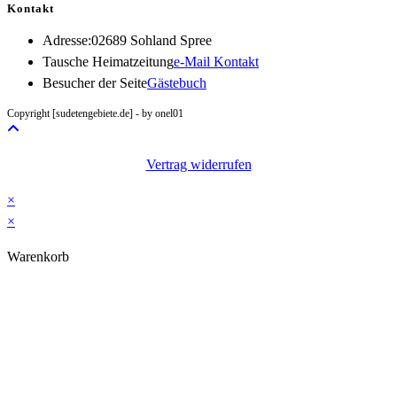
Kontakt
Adresse:
02689 Sohland Spree
Opens
Tausche Heimatzeitung
e-Mail Kontakt
in
Besucher der Seite
Gästebuch
your
Copyright [sudetengebiete.de] - by onel01
application
Vertrag widerrufen
×
×
Warenkorb