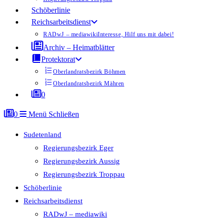
Schöberlinie
Reichsarbeitsdienst
RADwJ – mediawiki
Interesse, Hilf uns mit dabei!
Archiv – Heimatblätter
Protektorat
Oberlandratsbezirk Böhmen
Oberlandratsbezirk Mähren
0
0
Menü
Schließen
Sudetenland
Regierungsbezirk Eger
Regierungsbezirk Aussig
Regierungsbezirk Troppau
Schöberlinie
Reichsarbeitsdienst
RADwJ – mediawiki