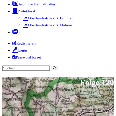
Archiv – Heimatblätter
Protektorat
Oberlandratsbezirk Böhmen
Oberlandratsbezirk Mähren
0
Registrieren
Login
Password Reset
Diese
Website
Folge 120
durchsuchen