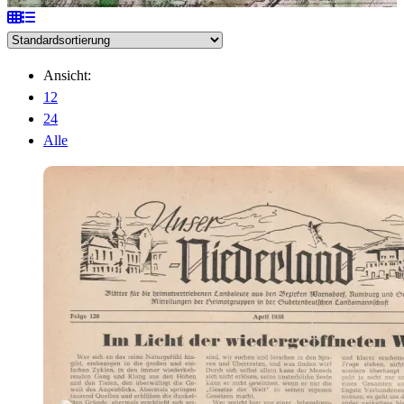
Ansicht:
12
24
Alle