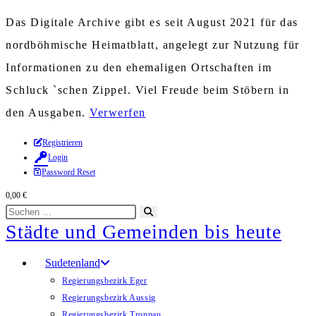
Das Digitale Archive gibt es seit August 2021 für das
nordböhmische Heimatblatt, angelegt zur Nutzung für
Informationen zu den ehemaligen Ortschaften im
Schluck `schen Zippel. Viel Freude beim Stöbern in
den Ausgaben.
Verwerfen
Zum
Registrieren
Login
Inhalt
Password Reset
springen
0,00
€
Diese
Suche
Städte und Gemeinden bis heute
Website
starten
durchsuchen
Sudetenland
Regierungsbezirk Eger
Regierungsbezirk Aussig
Regierungsbezirk Troppau