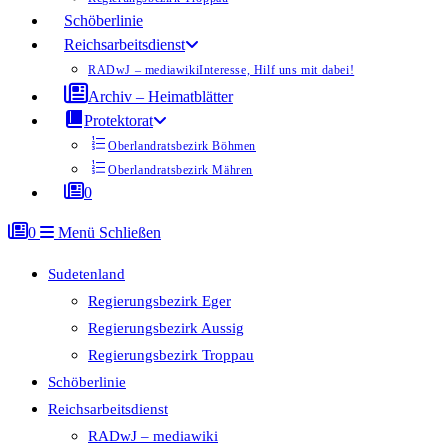
Schöberlinie
Reichsarbeitsdienst
RADwJ – mediawiki
Interesse, Hilf uns mit dabei!
Archiv – Heimatblätter
Protektorat
Oberlandratsbezirk Böhmen
Oberlandratsbezirk Mähren
0
0
Menü
Schließen
Sudetenland
Regierungsbezirk Eger
Regierungsbezirk Aussig
Regierungsbezirk Troppau
Schöberlinie
Reichsarbeitsdienst
RADwJ – mediawiki