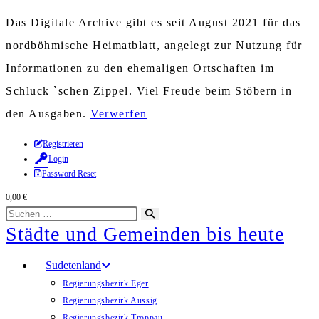
Das Digitale Archive gibt es seit August 2021 für das
nordböhmische Heimatblatt, angelegt zur Nutzung für
Informationen zu den ehemaligen Ortschaften im
Schluck `schen Zippel. Viel Freude beim Stöbern in
den Ausgaben.
Verwerfen
Zum
Registrieren
Login
Inhalt
Password Reset
springen
0,00
€
Diese
Suche
Städte und Gemeinden bis heute
Website
starten
durchsuchen
Sudetenland
Regierungsbezirk Eger
Regierungsbezirk Aussig
Regierungsbezirk Troppau