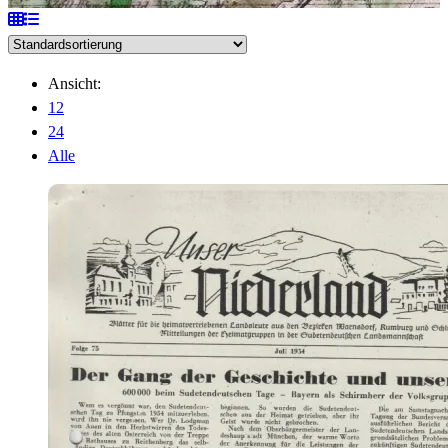
Ansicht:
12
24
Alle