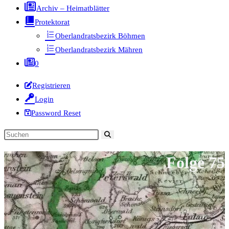
Archiv – Heimatblätter
Protektorat
Oberlandratsbezirk Böhmen
Oberlandratsbezirk Mähren
0
Registrieren
Login
Password Reset
Diese
Website
Folge 75
durchsuchen