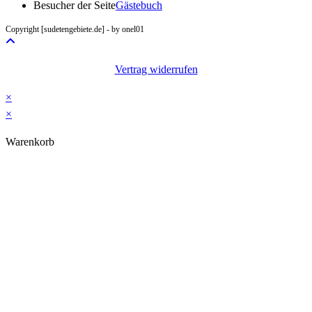
in
Besucher der Seite
Gästebuch
your
Copyright [sudetengebiete.de] - by onel01
application
Vertrag widerrufen
×
×
Warenkorb