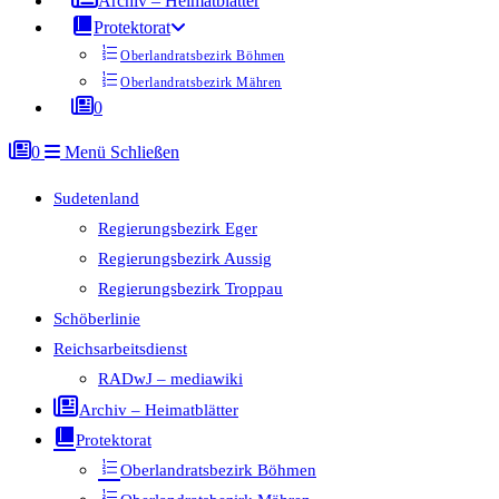
Archiv – Heimatblätter
Protektorat
Oberlandratsbezirk Böhmen
Oberlandratsbezirk Mähren
0
0
Menü
Schließen
Sudetenland
Regierungsbezirk Eger
Regierungsbezirk Aussig
Regierungsbezirk Troppau
Schöberlinie
Reichsarbeitsdienst
RADwJ – mediawiki
Archiv – Heimatblätter
Protektorat
Oberlandratsbezirk Böhmen