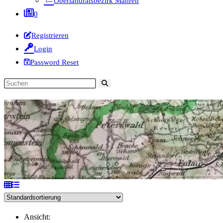
Oberlandratsbezirk Mähren
0
Registrieren
Login
Password Reset
Diese
Website
durchsuchen
Ansicht: