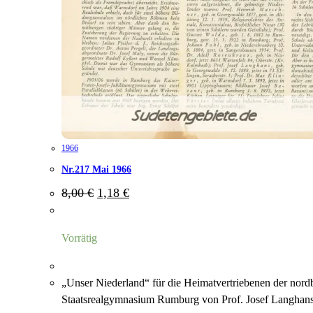
1966
Nr.217 Mai 1966
Ursprünglicher
Aktueller
8,00
€
1,18
€
Preis
Preis
war:
ist:
8,00 €
1,18 €.
Vorrätig
„Unser Niederland“ für die Heimatvertriebenen der nord
Staatsrealgymnasium Rumburg von Prof. Josef Langhans 