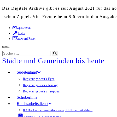
Das Digitale Archive gibt es seit August 2021 für das 
`schen Zippel. Viel Freude beim Stöbern in den Ausgab
Zum
Registrieren
Login
Inhalt
Password Reset
springen
0,00
€
Diese
Suche
Städte und Gemeinden bis heute
Website
starten
durchsuchen
Sudetenland
Regierungsbezirk Eger
Regierungsbezirk Aussig
Regierungsbezirk Troppau
Schöberlinie
Reichsarbeitsdienst
RADwJ – mediawiki
Interesse, Hilf uns mit dabei!