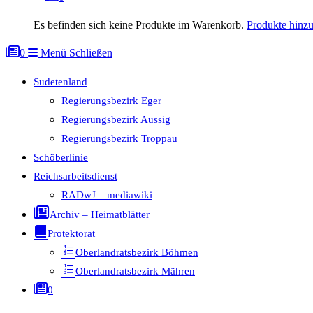
Es befinden sich keine Produkte im Warenkorb.
Produkte hinz
0
Menü
Schließen
Sudetenland
Regierungsbezirk Eger
Regierungsbezirk Aussig
Regierungsbezirk Troppau
Schöberlinie
Reichsarbeitsdienst
RADwJ – mediawiki
Archiv – Heimatblätter
Protektorat
Oberlandratsbezirk Böhmen
Oberlandratsbezirk Mähren
0