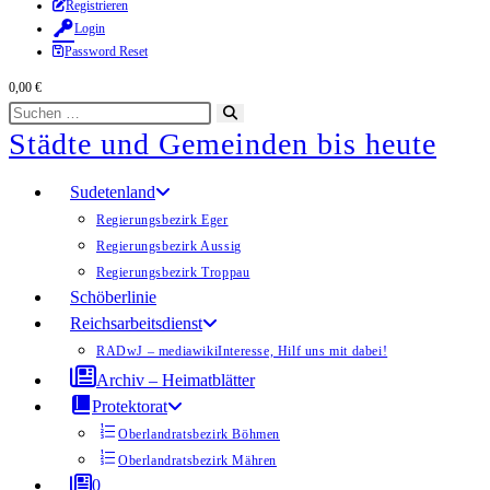
Zum
Registrieren
Login
Inhalt
Password Reset
springen
0,00
€
Diese
Suche
Städte und Gemeinden bis heute
Website
starten
durchsuchen
Sudetenland
Regierungsbezirk Eger
Regierungsbezirk Aussig
Regierungsbezirk Troppau
Schöberlinie
Reichsarbeitsdienst
RADwJ – mediawiki
Interesse, Hilf uns mit dabei!
Archiv – Heimatblätter
Protektorat
Oberlandratsbezirk Böhmen
Oberlandratsbezirk Mähren
0