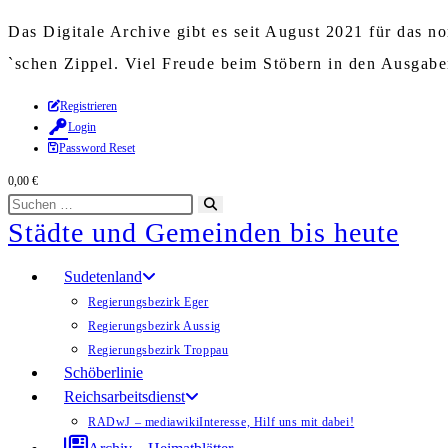
Das Digitale Archive gibt es seit August 2021 für das 
`schen Zippel. Viel Freude beim Stöbern in den Ausgab
Zum
Registrieren
Login
Inhalt
Password Reset
springen
0,00
€
Diese
Suche
Städte und Gemeinden bis heute
Website
starten
durchsuchen
Sudetenland
Regierungsbezirk Eger
Regierungsbezirk Aussig
Regierungsbezirk Troppau
Schöberlinie
Reichsarbeitsdienst
RADwJ – mediawiki
Interesse, Hilf uns mit dabei!