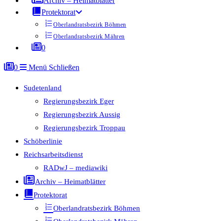
Archiv – Heimatblätter
Protektorat
Oberlandratsbezirk Böhmen
Oberlandratsbezirk Mähren
0
0
Menü
Schließen
Sudetenland
Regierungsbezirk Eger
Regierungsbezirk Aussig
Regierungsbezirk Troppau
Schöberlinie
Reichsarbeitsdienst
RADwJ – mediawiki
Archiv – Heimatblätter
Protektorat
Oberlandratsbezirk Böhmen