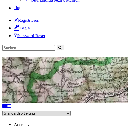
Oberlandratsbezirk Mähren
0
Registrieren
Login
Password Reset
Diese
Website
durchsuchen
Ansicht: