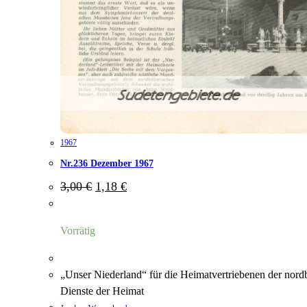
1967
Nr.236 Dezember 1967
Ursprünglicher
Aktueller
3,00
€
1,18
€
Preis
Preis
war:
ist:
3,00 €
1,18 €.
Vorrätig
„Unser Niederland“ für die Heimatvertriebenen der nord
Dienste der Heimat