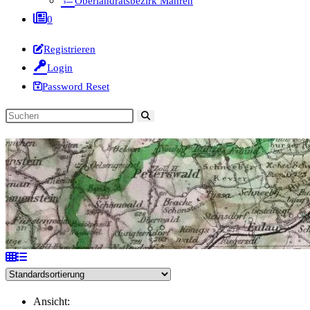
Oberlandratsbezirk Mähren
0
Registrieren
Login
Password Reset
Diese
Website
durchsuchen
Ansicht: