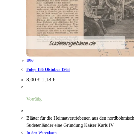
1963
Folge 186 Oktober 1963
Ursprünglicher
Aktueller
8,00
€
1,18
€
Preis
Preis
war:
ist:
8,00 €
1,18 €.
Vorrätig
Blätter für die Heimatvertriebenen aus den nordböhmisc
Sudetenländer eine Gründung Kaiser Karls IV.
In den Warenkorb