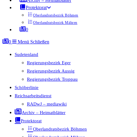
Archiv – Heimatblätter
Protektorat
Oberlandratsbezirk Böhmen
Oberlandratsbezirk Mähren
0
0
Menü
Schließen
Sudetenland
Regierungsbezirk Eger
Regierungsbezirk Aussig
Regierungsbezirk Troppau
Schöberlinie
Reichsarbeitsdienst
RADwJ – mediawiki
Archiv – Heimatblätter
Protektorat
Oberlandratsbezirk Böhmen