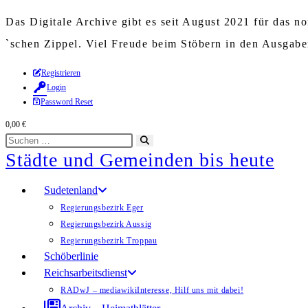
Das Digitale Archive gibt es seit August 2021 für das 
`schen Zippel. Viel Freude beim Stöbern in den Ausgab
Zum
Registrieren
Login
Inhalt
Password Reset
springen
0,00
€
Diese
Suche
Städte und Gemeinden bis heute
Website
starten
durchsuchen
Sudetenland
Regierungsbezirk Eger
Regierungsbezirk Aussig
Regierungsbezirk Troppau
Schöberlinie
Reichsarbeitsdienst
RADwJ – mediawiki
Interesse, Hilf uns mit dabei!