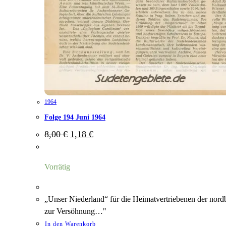
1964
Folge 194 Juni 1964
Ursprünglicher
Aktueller
8,00
€
1,18
€
Preis
Preis
war:
ist:
8,00 €
1,18 €.
Vorrätig
„Unser Niederland“ für die Heimatvertriebenen der nordb
zur Versöhnung…"
In den Warenkorb