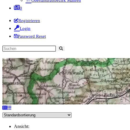
Oberlandratsbezirk Mähren
0
Registrieren
Login
Password Reset
Diese
Website
durchsuchen
Ansicht: