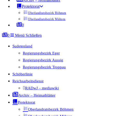
Archiv – Heimatblätter
Protektorat
Oberlandratsbezirk Böhmen
Oberlandratsbezirk Mähren
0
0
Menü
Schließen
Sudetenland
Regierungsbezirk Eger
Regierungsbezirk Aussig
Regierungsbezirk Troppau
Schöberlinie
Reichsarbeitsdienst
RADwJ – mediawiki
Archiv – Heimatblätter
Protektorat
Oberlandratsbezirk Böhmen