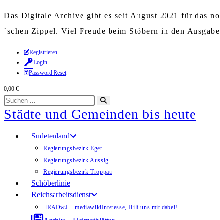
Das Digitale Archive gibt es seit August 2021 für das 
`schen Zippel. Viel Freude beim Stöbern in den Ausgab
Zum
Registrieren
Login
Inhalt
Password Reset
springen
0,00
€
Diese
Suche
Städte und Gemeinden bis heute
Website
starten
durchsuchen
Sudetenland
Regierungsbezirk Eger
Regierungsbezirk Aussig
Regierungsbezirk Troppau
Schöberlinie
Reichsarbeitsdienst
RADwJ – mediawiki
Interesse, Hilf uns mit dabei!