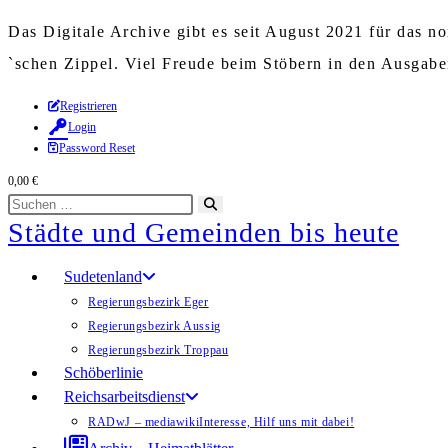
Das Digitale Archive gibt es seit August 2021 für das 
`schen Zippel. Viel Freude beim Stöbern in den Ausgab
Zum
Registrieren
Login
Inhalt
Password Reset
springen
0,00
€
Diese
Suche
Städte und Gemeinden bis heute
Website
starten
durchsuchen
Sudetenland
Regierungsbezirk Eger
Regierungsbezirk Aussig
Regierungsbezirk Troppau
Schöberlinie
Reichsarbeitsdienst
RADwJ – mediawiki
Interesse, Hilf uns mit dabei!