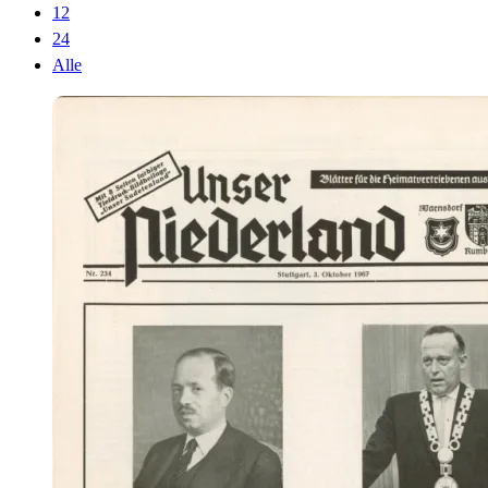
12
24
Alle