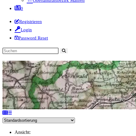
Oberlandratsbezirk Mähren
0
Registrieren
Login
Password Reset
Diese
Website
durchsuchen
Ansicht: