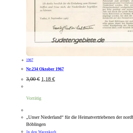
1967
Nr.234 Oktober 1967
Ursprünglicher
Aktueller
3,00
€
1,18
€
Preis
Preis
war:
ist:
3,00 €
1,18 €.
Vorrätig
„Unser Niederland“ für die Heimatvertriebenen der nord
Böblingen
In den Warenkorb