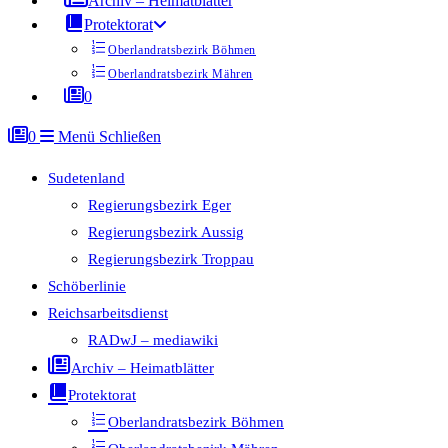
Archiv – Heimatblätter
Protektorat
Oberlandratsbezirk Böhmen
Oberlandratsbezirk Mähren
0
0
Menü
Schließen
Sudetenland
Regierungsbezirk Eger
Regierungsbezirk Aussig
Regierungsbezirk Troppau
Schöberlinie
Reichsarbeitsdienst
RADwJ – mediawiki
Archiv – Heimatblätter
Protektorat
Oberlandratsbezirk Böhmen