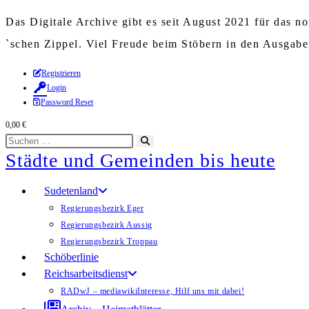
Das Digitale Archive gibt es seit August 2021 für das 
`schen Zippel. Viel Freude beim Stöbern in den Ausgab
Zum
Registrieren
Login
Inhalt
Password Reset
springen
0,00
€
Diese
Suche
Städte und Gemeinden bis heute
Website
starten
durchsuchen
Sudetenland
Regierungsbezirk Eger
Regierungsbezirk Aussig
Regierungsbezirk Troppau
Schöberlinie
Reichsarbeitsdienst
RADwJ – mediawiki
Interesse, Hilf uns mit dabei!