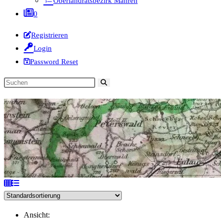
Oberlandratsbezirk Mähren
0
Registrieren
Login
Password Reset
Diese
Website
durchsuchen
Ansicht: