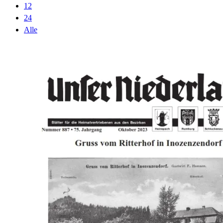
12
24
Alle