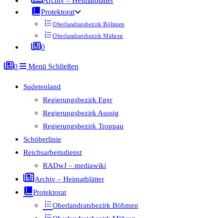
Archiv – Heimatblätter
Protektorat
Oberlandratsbezirk Böhmen
Oberlandratsbezirk Mähren
0
0
Menü
Schließen
Sudetenland
Regierungsbezirk Eger
Regierungsbezirk Aussig
Regierungsbezirk Troppau
Schöberlinie
Reichsarbeitsdienst
RADwJ – mediawiki
Archiv – Heimatblätter
Protektorat
Oberlandratsbezirk Böhmen