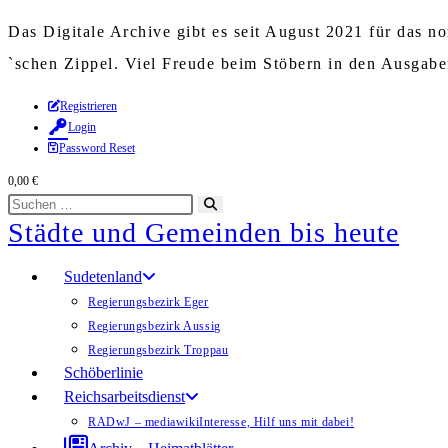
Das Digitale Archive gibt es seit August 2021 für das 
`schen Zippel. Viel Freude beim Stöbern in den Ausgab
Zum
Registrieren
Login
Inhalt
Password Reset
springen
0,00
€
Diese
Suche
Städte und Gemeinden bis heute
Website
starten
durchsuchen
Sudetenland
Regierungsbezirk Eger
Regierungsbezirk Aussig
Regierungsbezirk Troppau
Schöberlinie
Reichsarbeitsdienst
RADwJ – mediawiki
Interesse, Hilf uns mit dabei!