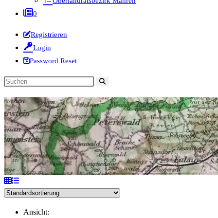
Oberlandratsbezirk Mähren
0
Registrieren
Login
Password Reset
Diese
Website
durchsuchen
Ansicht: