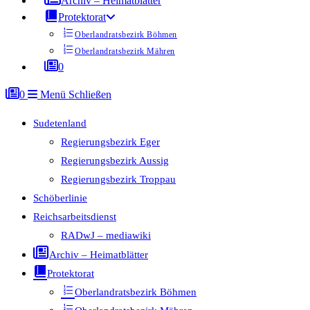
Archiv – Heimatblätter
Protektorat
Oberlandratsbezirk Böhmen
Oberlandratsbezirk Mähren
0
0
Menü
Schließen
Sudetenland
Regierungsbezirk Eger
Regierungsbezirk Aussig
Regierungsbezirk Troppau
Schöberlinie
Reichsarbeitsdienst
RADwJ – mediawiki
Archiv – Heimatblätter
Protektorat
Oberlandratsbezirk Böhmen