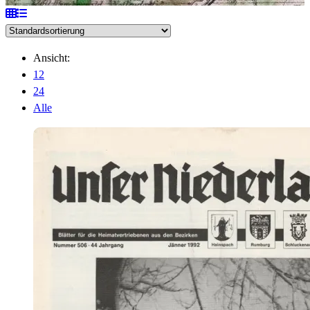
Ansicht:
12
24
Alle