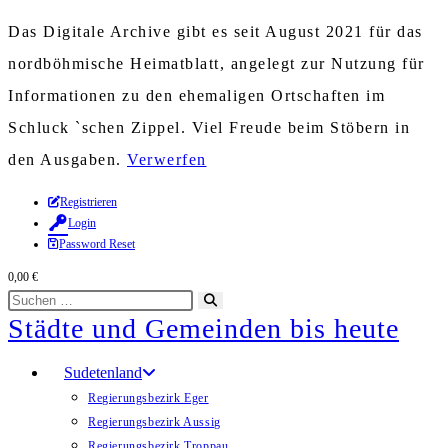
Das Digitale Archive gibt es seit August 2021 für das
nordböhmische Heimatblatt, angelegt zur Nutzung für
Informationen zu den ehemaligen Ortschaften im
Schluck `schen Zippel. Viel Freude beim Stöbern in
den Ausgaben.
Verwerfen
Zum
Registrieren
Login
Inhalt
Password Reset
springen
0,00
€
Diese
Suche
Städte und Gemeinden bis heute
Website
starten
durchsuchen
Sudetenland
Regierungsbezirk Eger
Regierungsbezirk Aussig
Regierungsbezirk Troppau