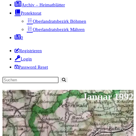
Archiv – Heimatblätter
Protektorat
Oberlandratsbezirk Böhmen
Oberlandratsbezirk Mähren
0
Registrieren
Login
Password Reset
Diese
Website
Januar 1992
durchsuchen