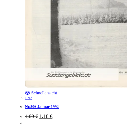
Schnellansicht
1992
Nr.506 Januar 1992
Ursprünglicher
Aktueller
4,00
€
1,18
€
Preis
Preis
war:
ist: