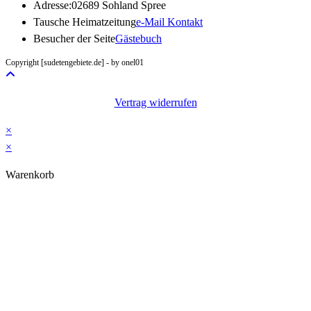
Adresse:
02689 Sohland Spree
Opens
Tausche Heimatzeitung
e-Mail Kontakt
in
Besucher der Seite
Gästebuch
your
Copyright [sudetengebiete.de] - by onel01
application
Vertrag widerrufen
×
×
Warenkorb