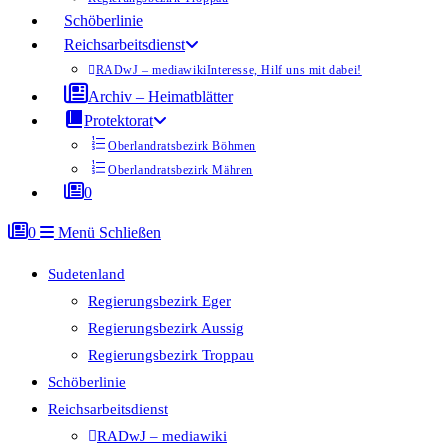
Schöberlinie
Reichsarbeitsdienst
RADwJ – mediawiki
Interesse, Hilf uns mit dabei!
Archiv – Heimatblätter
Protektorat
Oberlandratsbezirk Böhmen
Oberlandratsbezirk Mähren
0
0
Menü
Schließen
Sudetenland
Regierungsbezirk Eger
Regierungsbezirk Aussig
Regierungsbezirk Troppau
Schöberlinie
Reichsarbeitsdienst
RADwJ – mediawiki