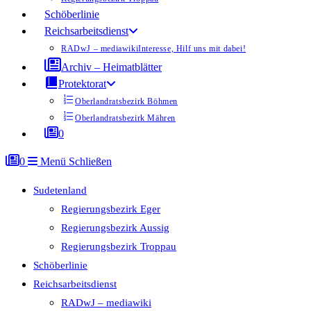
Schöberlinie
Reichsarbeitsdienst
RADwJ – mediawiki
Interesse, Hilf uns mit dabei!
Archiv – Heimatblätter
Protektorat
Oberlandratsbezirk Böhmen
Oberlandratsbezirk Mähren
0
0
Menü
Schließen
Sudetenland
Regierungsbezirk Eger
Regierungsbezirk Aussig
Regierungsbezirk Troppau
Schöberlinie
Reichsarbeitsdienst
RADwJ – mediawiki