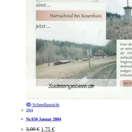
Schnellansicht
2004
Nr.650 Januar 2004
Ursprünglicher
Aktueller
3,00
€
1,75
€