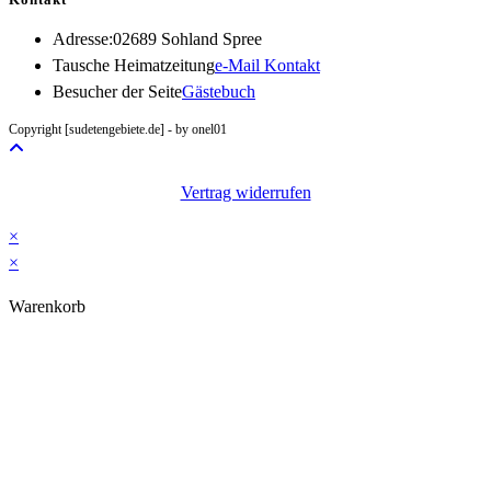
Adresse:
02689 Sohland Spree
Opens
Tausche Heimatzeitung
e-Mail Kontakt
in
Besucher der Seite
Gästebuch
your
Copyright [sudetengebiete.de] - by onel01
application
Vertrag widerrufen
×
×
Warenkorb