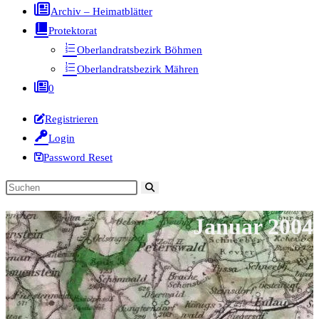
Archiv – Heimatblätter
Protektorat
Oberlandratsbezirk Böhmen
Oberlandratsbezirk Mähren
0
Registrieren
Login
Password Reset
Diese
Website
Januar 2004
durchsuchen