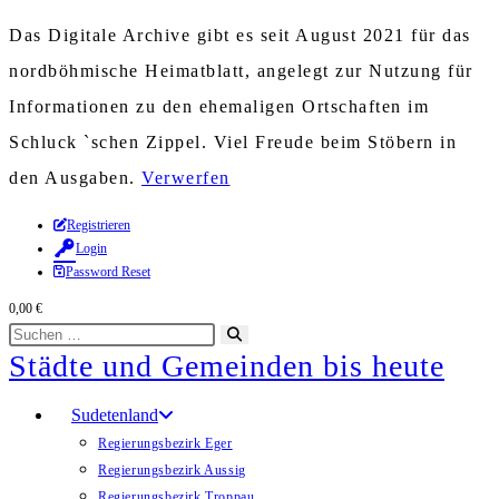
Das Digitale Archive gibt es seit August 2021 für das
nordböhmische Heimatblatt, angelegt zur Nutzung für
Informationen zu den ehemaligen Ortschaften im
Schluck `schen Zippel. Viel Freude beim Stöbern in
den Ausgaben.
Verwerfen
Zum
Registrieren
Login
Inhalt
Password Reset
springen
0,00
€
Diese
Suche
Städte und Gemeinden bis heute
Website
starten
durchsuchen
Sudetenland
Regierungsbezirk Eger
Regierungsbezirk Aussig
Regierungsbezirk Troppau