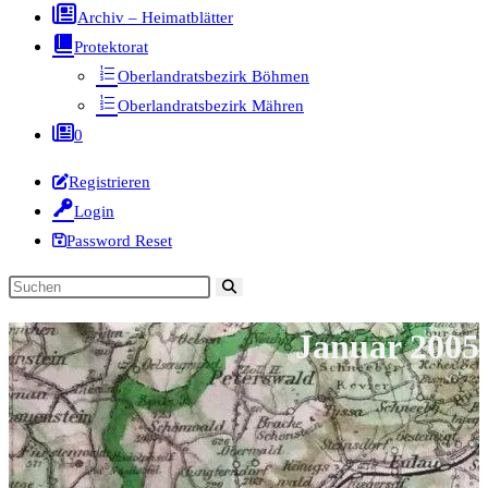
Archiv – Heimatblätter
Protektorat
Oberlandratsbezirk Böhmen
Oberlandratsbezirk Mähren
0
Registrieren
Login
Password Reset
Diese
Website
Januar 2005
durchsuchen