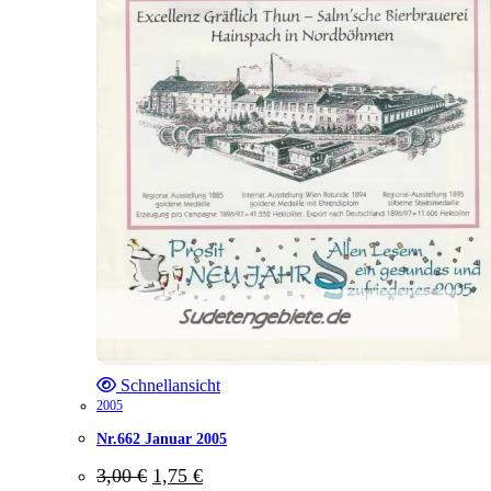
Schnellansicht
2005
Nr.662 Januar 2005
Ursprünglicher
Aktueller
3,00
€
1,75
€