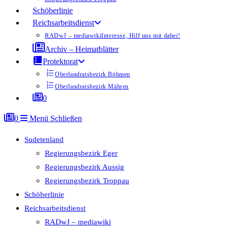
Schöberlinie
Reichsarbeitsdienst
RADwJ – mediawiki
Interesse, Hilf uns mit dabei!
Archiv – Heimatblätter
Protektorat
Oberlandratsbezirk Böhmen
Oberlandratsbezirk Mähren
0
0
Menü
Schließen
Sudetenland
Regierungsbezirk Eger
Regierungsbezirk Aussig
Regierungsbezirk Troppau
Schöberlinie
Reichsarbeitsdienst
RADwJ – mediawiki