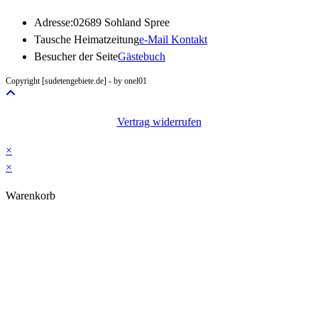
Adresse:
02689 Sohland Spree
Opens
Tausche Heimatzeitung
e-Mail Kontakt
in
Besucher der Seite
Gästebuch
your
Copyright [sudetengebiete.de] - by onel01
application
Vertrag widerrufen
×
×
Warenkorb