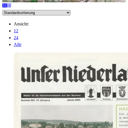
Ansicht:
12
24
Alle