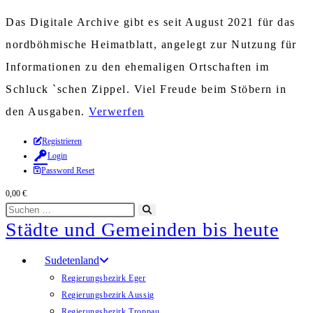
Das Digitale Archive gibt es seit August 2021 für das
nordböhmische Heimatblatt, angelegt zur Nutzung für
Informationen zu den ehemaligen Ortschaften im
Schluck `schen Zippel. Viel Freude beim Stöbern in
den Ausgaben.
Verwerfen
Zum
Registrieren
Login
Inhalt
Password Reset
springen
0,00
€
Diese
Suche
Städte und Gemeinden bis heute
Website
starten
durchsuchen
Sudetenland
Regierungsbezirk Eger
Regierungsbezirk Aussig
Regierungsbezirk Troppau