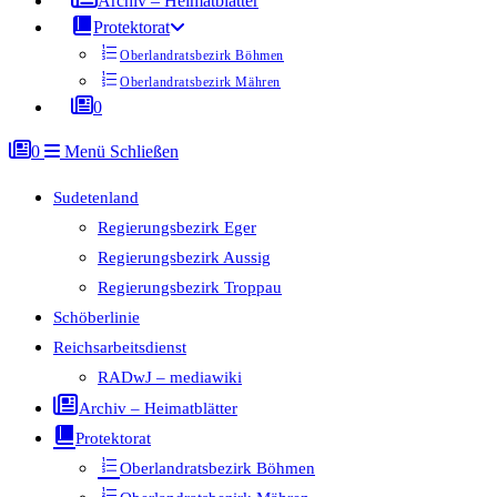
Archiv – Heimatblätter
Protektorat
Oberlandratsbezirk Böhmen
Oberlandratsbezirk Mähren
0
0
Menü
Schließen
Sudetenland
Regierungsbezirk Eger
Regierungsbezirk Aussig
Regierungsbezirk Troppau
Schöberlinie
Reichsarbeitsdienst
RADwJ – mediawiki
Archiv – Heimatblätter
Protektorat
Oberlandratsbezirk Böhmen