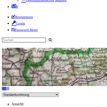
Oberlandratsbezirk Mähren
0
Registrieren
Login
Password Reset
Diese
Website
durchsuchen
Ansicht: