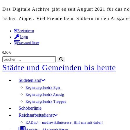
Das Digitale Archive gibt es seit August 2021 für das 
`schen Zippel. Viel Freude beim Stöbern in den Ausgab
Zum
Registrieren
Login
Inhalt
Password Reset
springen
0,00
€
Diese
Suche
Städte und Gemeinden bis heute
Website
starten
durchsuchen
Sudetenland
Regierungsbezirk Eger
Regierungsbezirk Aussig
Regierungsbezirk Troppau
Schöberlinie
Reichsarbeitsdienst
RADwJ – mediawiki
Interesse, Hilf uns mit dabei!