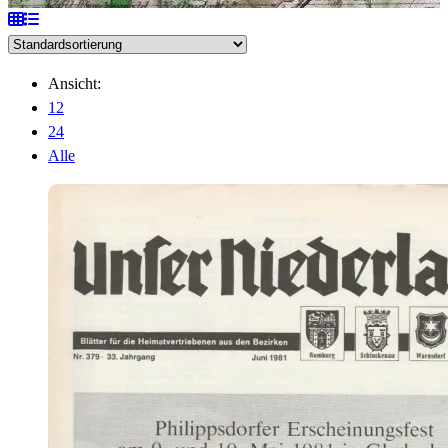
Ansicht:
12
24
Alle