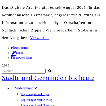
Das Digitale Archive gibt es seit August 2021 für das
nordböhmische Heimatblatt, angelegt zur Nutzung für
Informationen zu den ehemaligen Ortschaften im
Schluck `schen Zippel. Viel Freude beim Stöbern in
den Ausgaben.
Verwerfen
Zum
Registrieren
Login
Inhalt
Password Reset
springen
0,00
€
Diese
Suche
Städte und Gemeinden bis heute
Website
starten
durchsuchen
Sudetenland
Regierungsbezirk Eger
Regierungsbezirk Aussig
Regierungsbezirk Troppau