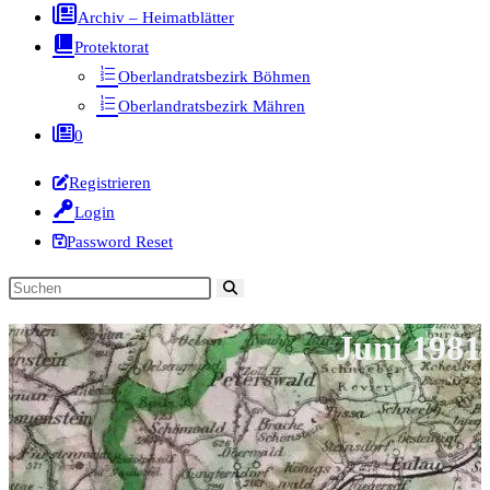
Archiv – Heimatblätter
Protektorat
Oberlandratsbezirk Böhmen
Oberlandratsbezirk Mähren
0
Registrieren
Login
Password Reset
Diese
Website
Juni 1981
durchsuchen