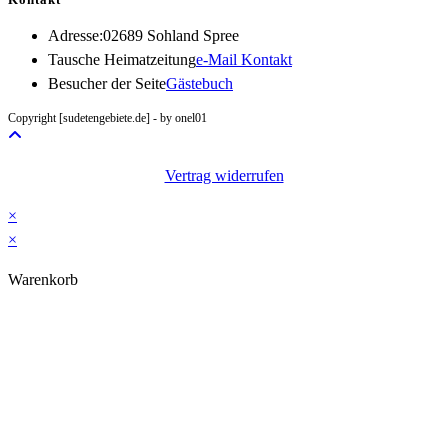
Adresse:
02689 Sohland Spree
Opens
Tausche Heimatzeitung
e-Mail Kontakt
in
Besucher der Seite
Gästebuch
your
Copyright [sudetengebiete.de] - by onel01
application
Vertrag widerrufen
×
×
Warenkorb