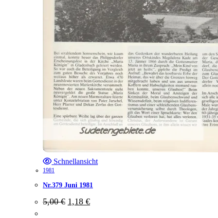
Schnellansicht
1981
Nr.379 Juni 1981
Ursprünglicher
Aktueller
5,00
€
1,18
€
Preis
Preis
war:
ist: