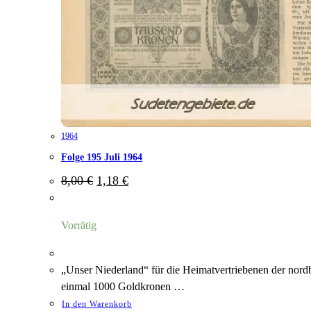
1964
Folge 195 Juli 1964
Ursprünglicher
Aktueller
8,00
€
1,18
€
Preis
Preis
war:
ist:
8,00 €
1,18 €.
Vorrätig
„Unser Niederland“ für die Heimatvertriebenen der nord
einmal 1000 Goldkronen …
In den Warenkorb