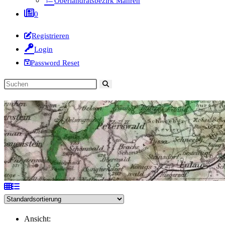
Oberlandratsbezirk Mähren
0
Registrieren
Login
Password Reset
Diese
Website
durchsuchen
Ansicht: