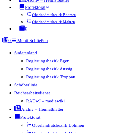
Archiv – Heimatblätter
Protektorat
Oberlandratsbezirk Böhmen
Oberlandratsbezirk Mähren
0
0
Menü
Schließen
Sudetenland
Regierungsbezirk Eger
Regierungsbezirk Aussig
Regierungsbezirk Troppau
Schöberlinie
Reichsarbeitsdienst
RADwJ – mediawiki
Archiv – Heimatblätter
Protektorat
Oberlandratsbezirk Böhmen