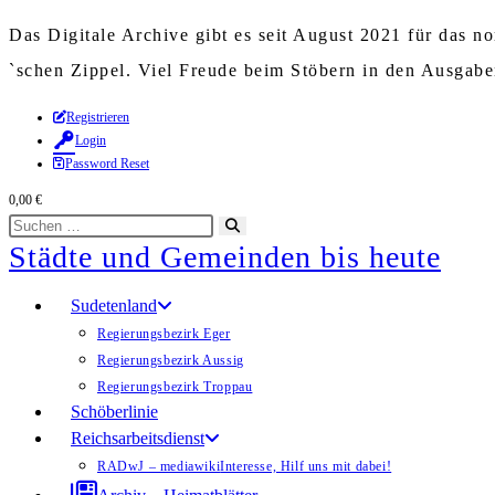
Das Digitale Archive gibt es seit August 2021 für das 
`schen Zippel. Viel Freude beim Stöbern in den Ausgab
Zum
Registrieren
Login
Inhalt
Password Reset
springen
0,00
€
Diese
Suche
Städte und Gemeinden bis heute
Website
starten
durchsuchen
Sudetenland
Regierungsbezirk Eger
Regierungsbezirk Aussig
Regierungsbezirk Troppau
Schöberlinie
Reichsarbeitsdienst
RADwJ – mediawiki
Interesse, Hilf uns mit dabei!